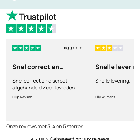
1 dag geleden
Snel correct en
Snelle levering
discreet afgehandeld,
Snel correct en discreet
Snelle levering.
afgehandeld,Zeer tevreden
met de service en patiënt
Filip Neysen
Elly Wijmans
vriendelijkheid.Vermoedelijk
het nieuwe dokter bezoek
Onze reviews met 3, 4 en 5 sterren
4.7
uit 5
Gebaseerd op
302 reviews