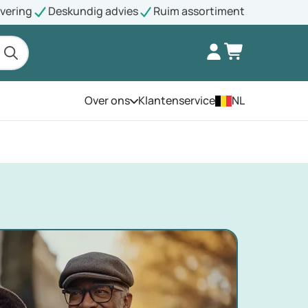
evering
Deskundig advies
Ruim assortiment
Over ons
Klantenservice
NL
Open het menu