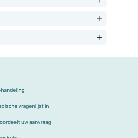
omgeving, voor zogenaamde ‘meerokers’.
ehandeling
dische vragenlijst in
eoordeelt uw aanvraag