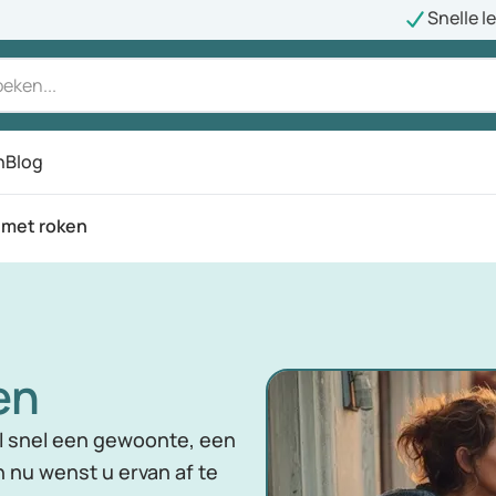
Snelle l
n
Blog
 met roken
en
l snel een gewoonte, een
n nu wenst u ervan af te