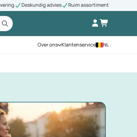
evering
Deskundig advies
Ruim assortiment
Over ons
Klantenservice
NL
Open het menu