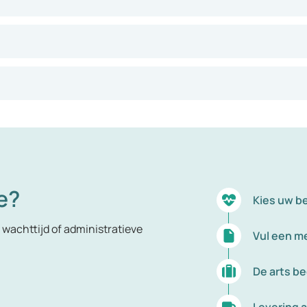
aan kan binden. Koolmonoxide is eveneens schadelijk voor de 
e?
Kies uw b
wachttijd of administratieve
Vul een me
De arts b