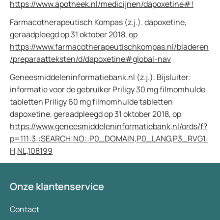
https://www.apotheek.nl/medicijnen/dapoxetine#!
Farmacotherapeutisch Kompas (z.j.). dapoxetine,
geraadpleegd op 31 oktober 2018, op
https://www.farmacotherapeutischkompas.nl/bladeren
/preparaatteksten/d/dapoxetine#global-nav
Geneesmiddeleninformatiebank.nl (z.j.). Bijsluiter:
informatie voor de gebruiker Priligy 30 mg filmomhulde
tabletten Priligy 60 mg filmomhulde tabletten
dapoxetine, geraadpleegd op 31 oktober 2018, op
https://www.geneesmiddeleninformatiebank.nl/ords/f?
p=111:3::SEARCH:NO::P0_DOMAIN,P0_LANG,P3_RVG1:
H,NL,108199
Onze klantenservice
Contact