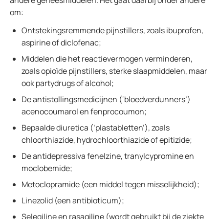
andere geneesmiddelen. Het gaat daarbij onder andere
om:
Ontstekingsremmende pijnstillers, zoals ibuprofen,
aspirine of diclofenac;
Middelen die het reactievermogen verminderen,
zoals opioïde pijnstillers, sterke slaapmiddelen, maar
ook partydrugs of alcohol;
De antistollingsmedicijnen (‘bloedverdunners’)
acenocoumarol en fenprocoumon;
Bepaalde diuretica (‘plastabletten’), zoals
chloorthiazide, hydrochloorthiazide of epitizide;
De antidepressiva fenelzine, tranylcypromine en
moclobemide;
Metoclopramide (een middel tegen misselijkheid);
Linezolid (een antibioticum);
Selegiline en rasagiline (wordt gebruikt bij de ziekte