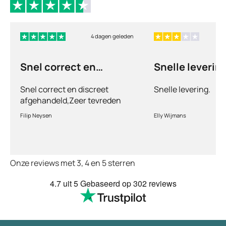
4 dagen geleden
Snel correct en
Snelle levering
discreet afgehandeld,
Snel correct en discreet
Snelle levering.
afgehandeld,Zeer tevreden
met de service en patiënt
Filip Neysen
Elly Wijmans
vriendelijkheid.Vermoedelijk
het nieuwe dokter bezoek
Onze reviews met 3, 4 en 5 sterren
4.7
uit 5
Gebaseerd op
302 reviews