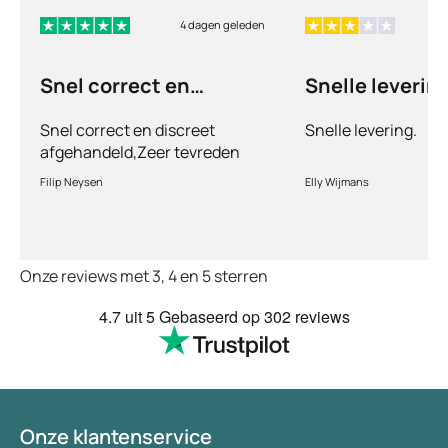
4 dagen geleden
Snel correct en
Snelle levering
discreet afgehandeld,
Snel correct en discreet
Snelle levering.
afgehandeld,Zeer tevreden
met de service en patiënt
Filip Neysen
Elly Wijmans
vriendelijkheid.Vermoedelijk
het nieuwe dokter bezoek
Onze reviews met 3, 4 en 5 sterren
4.7
uit 5
Gebaseerd op
302 reviews
Onze klantenservice