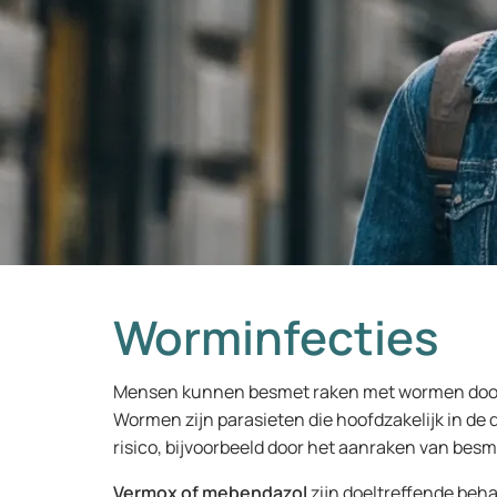
Worminfecties
Mensen kunnen besmet raken met wormen door re
Wormen zijn parasieten die hoofdzakelijk in de
risico, bijvoorbeeld door het aanraken van bes
Vermox of mebendazol
zijn doeltreffende beha