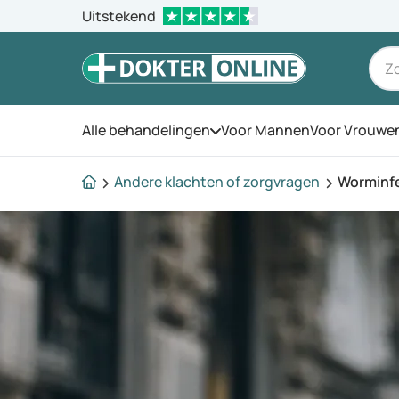
Uitstekend
Alle behandelingen
Voor Mannen
Voor Vrouwe
Open het menu
Andere klachten of zorgvragen
Worminf