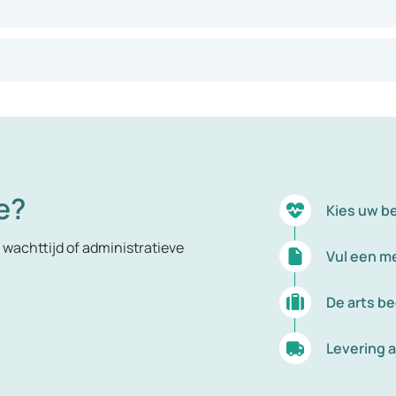
t zijn kleine, witte wormpjes van maximaal één centimeter la
n de eitjes zich naar andere personen of voorwerpen. Aarsmade
 komen in Europa nauwelijks voor, dankzij een goede hygiëne
enlijk groter. Deze worminfecties veroorzaken meestal weinig
de stoelgang.
e?
Kies uw b
wachttijd of administratieve
Vul een me
De arts b
Levering a