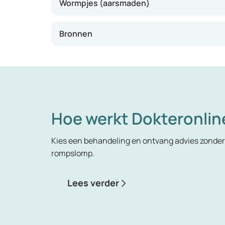
Wormpjes (aarsmaden)
De meest voorkomende worm is de aarsmade. Di
Bronnen
jeuk veroorzaakt. Door te krabben verspreide
aangezien herbesmetting vaak voorkomt.
Lintworm-, spoelworm- en zweepworminfecties
landen is het risico op besmetting wel aanzi
doordat er eitjes of wormen zichtbaar zijn in 
Hoe werkt Dokteronlin
Kies een behandeling en ontvang advies zonder 
rompslomp.
Lees verder