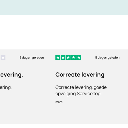
9 dagen geleden
9 dagen geleden
levering.
Correcte levering
ering.
Correcte levering, goede
opvolging.Service top !
marc