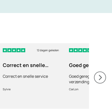
12 dagen geleden
19 dag
Correct en snelle
Goed geregeld en
service
snelle verzendin
Correct en snelle service
Goed geregeld en snell
verzending. Fijn!
Sylvie
CarLon