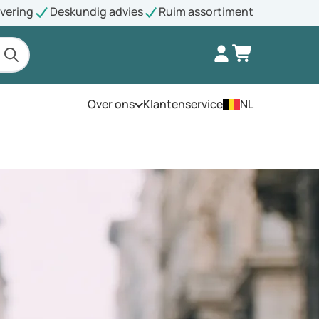
evering
Deskundig advies
Ruim assortiment
Over ons
Klantenservice
NL
Open het menu