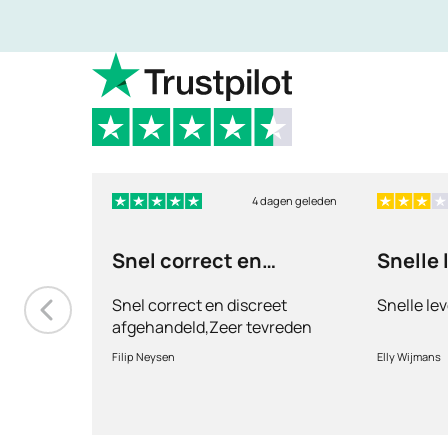
4 dagen geleden
Snel correct en
Snelle 
discreet afgehandeld,
Snel correct en discreet
Snelle lev
afgehandeld,Zeer tevreden
met de service en patiënt
Filip Neysen
Elly Wijmans
vriendelijkheid.Vermoedelijk
het nieuwe dokter bezoek