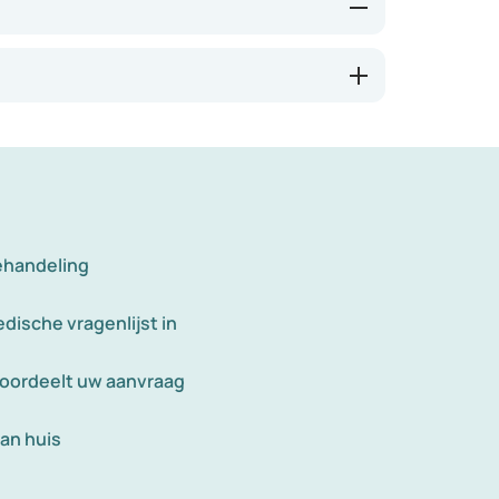
ng. Ze leggen hun eitjes rond de anus, wat
n zijn vooral bij kinderen hardnekkig,
 en voedselveiligheid. In warme, tropische
 klachten en worden vaak pas opgemerkt
ehandeling
dische vragenlijst in
eoordeelt uw aanvraag
an huis