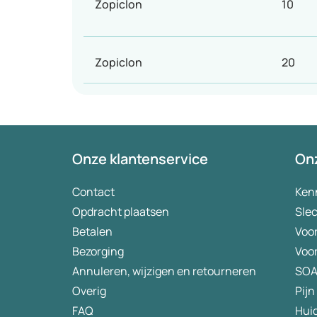
Zopiclon
10
Zopiclon
20
Onze klantenservice
Onz
Contact
Ken
Opdracht plaatsen
Slec
Betalen
Voo
Bezorging
Voo
Annuleren, wijzigen en retourneren
SO
Overig
Pijn
FAQ
Hui