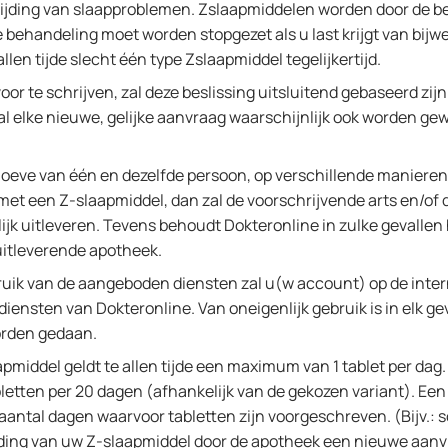
trijding van slaapproblemen. Zslaapmiddelen worden door de b
De behandeling moet worden stopgezet als u last krijgt van bij
len tijde slecht één type Zslaapmiddel tegelijkertijd.
oor te schrijven, zal deze beslissing uitsluitend gebaseerd zi
al elke nieuwe, gelijke aanvraag waarschijnlijk ook worden gew
hoeve van één en dezelfde persoon, op verschillende manieren
t een Z-slaapmiddel, dan zal de voorschrijvende arts en/of 
ijk uitleveren. Tevens behoudt Dokteronline in zulke gevallen
uitleverende apotheek.
ruik van de aangeboden diensten zal u(w account) op de intern
iensten van Dokteronline. Van oneigenlijk gebruik is in elk ge
orden gedaan.
middel geldt te allen tijde een maximum van 1 tablet per dag. 
bletten per 20 dagen (afhankelijk van de gekozen variant). E
aantal dagen waarvoor tabletten zijn voorgeschreven. (Bijv.: s
ending van uw Z-slaapmiddel door de apotheek een nieuwe aan