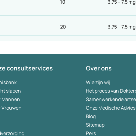
10
3,75 – 7,5 mg
20
3,75 – 7,5 mg
e consultservices
Over ons
nisbank
Wie zijn wij
ht slapen
Het proces van Dokter
r Mannen
Samenwerkende arts
r Vrouwen
Onze Medische Advies
A
Blog
Sitemap
dverzorging
Pers