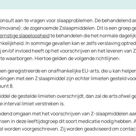
 consult aan te vragen voor slaapproblemen. De behandelend ar
n (Imovane); de zogenoemde Zslaapmiddelen. Dit is een groep 
ernstige slapeloosheid
te behandelen die het normale dagelijk
nkelijkheid. In sommige gevallen kan er zelfs verslaving optr
j en/of invloed heeft op het voorschrijven en het leveren van Z
 te waarborgen. Hiertoe gelden de volgende richtlijnen:
een geregistreerde en onafhankelijke EU-arts, die u kan help
ingen met een Z slaapmiddel zijn echter limieten gesteld voor 
punt 8.
el de gestelde limieten overschrijdt, dan zal de arts ofwel ge
interval limiet verstreken is.
houdend omgaan met het voorschrijven van Z-slaapmiddelen a
mensen in deze leeftijdsgroep dit soort medicatie nodig hebben.
ddel worden voorgeschreven. Zij worden geadviseerd om contac