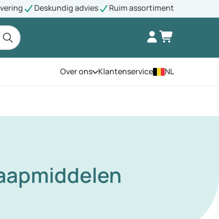
evering
Deskundig advies
Ruim assortiment
Over ons
Klantenservice
NL
Open het menu
slaapmiddelen