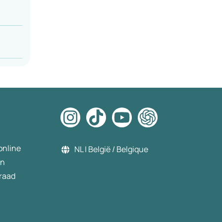
online
NL | België / Belgique
en
raad