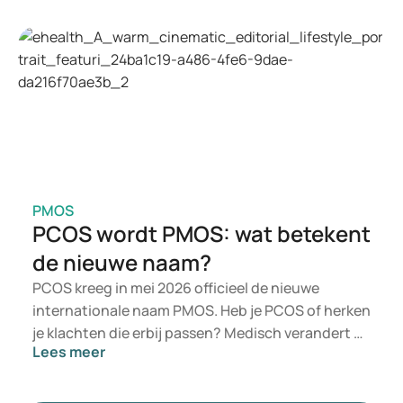
als Mounjaro en Wegovy in beeld. Welke
behandeling past, beoordeelt een arts op basis
van je gezondheid, BMI en medicijngebruik.
PMOS
PCOS wordt PMOS: wat betekent
de nieuwe naam?
PCOS kreeg in mei 2026 officieel de nieuwe
internationale naam PMOS. Heb je PCOS of herken
je klachten die erbij passen? Medisch verandert er
Lees meer
niet direct iets. De nieuwe term legt meer nadruk
op hormonen, stofwisseling en de werking van de
eierstokken.