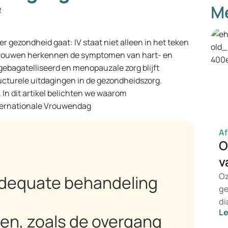
Me
e
 gezondheid gaat: IV staat niet alleen in het teken
l vrouwen herkennen de symptomen van hart- en
ebagatelliseerd en menopauzale zorg blijft
ructurele uitdagingen in de gezondheidszorg.
 In dit artikel belichten we waarom
ternationale Vrouwendag
Af
O
v
Oz
adequate behandeling
ge
di
L
ge
n, zoals de overgang
mi