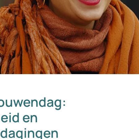
rouwendag:
eid en
tdagingen