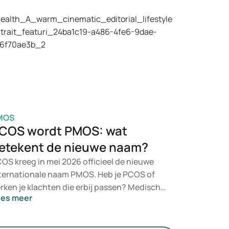
lke behandeling past, beoordeelt een arts
 basis van je gezondheid, BMI en
dicijngebruik.
MOS
COS wordt PMOS: wat
etekent de nieuwe naam?
OS kreeg in mei 2026 officieel de nieuwe
ternationale naam PMOS. Heb je PCOS of
rken je klachten die erbij passen? Medisch
ees meer
randert er niet direct iets. De nieuwe term
gt meer nadruk op hormonen, stofwisseling
 de werking van de eierstokken.