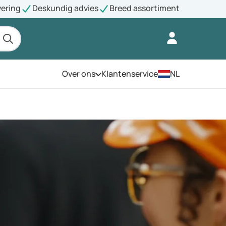
vering
Deskundig advies
Breed assortiment
Over ons
Klantenservice
NL
Open het menu