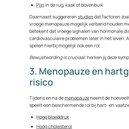
Pijn
in de rug, kaak of bovenbuik
Daarnaast suggereren
studies
dat factoren zoa
vroege menopauze mogelijk verband houden met 
betekent dat vroege signalen van hormonale dis
cardiovasculaire problemen later in het leven. A
spelen hierbij mogelijk ook een rol.
Bewustwording is cruciaal:
herken jij deze symp
3. Menopauze en hartg
risico
Tijdens en na de
menopauze
neemt de hoeveelhe
speelt een beschermende rol bij hart- en vaatz
Hoge bloeddruk
Hoog cholesterol