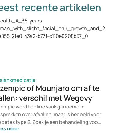
est recente artikelen
slankmedicatie
zempic of Mounjaro om af te
allen: verschil met Wegovy
empic wordt online vaak genoemd in
sprekken over afvallen, maar is bedoeld voor
abetes type 2. Zoek je een behandeling voor
ees meer
wichtsbeheersing, dan komen eerder
ddelen als Mounjaro en Wegovy in beeld.