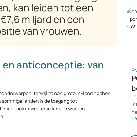
en, kan leiden tot een
We
op
€7,6 miljard en een
me
sitie van vrouwen.
 en anticonceptie: van
P
P
b
eonderwerpen, terwijl ze een grote invloed hebben
PC
n sommige landen is de toegang tot
in
t, maar ook in westerse landen worden
he
en.
L
ve
le
en