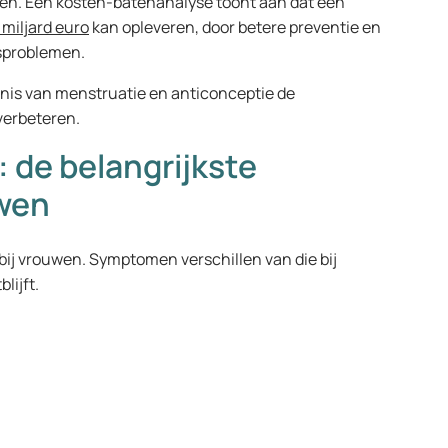
ren. Een kosten-batenanalyse toont aan dat een
miljard euro
kan opleveren, door betere preventie en
dsproblemen.
nis van menstruatie en anticonceptie de
verbeteren.
: de belangrijkste
uwen
bij vrouwen. Symptomen verschillen van die bij
lijft.