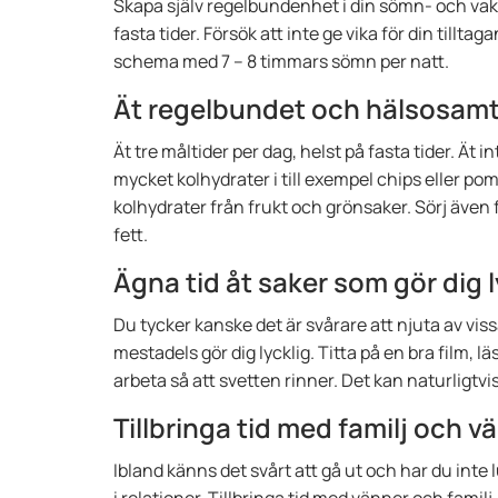
Skapa själv regelbundenhet i din sömn- och vak
fasta tider. Försök att inte ge vika för din tillta
schema med 7 – 8 timmars sömn per natt.
Ät regelbundet och hälsosam
Ät tre måltider per dag, helst på fasta tider. Ät 
mycket kolhydrater i till exempel chips eller pom
kolhydrater från frukt och grönsaker. Sörj även 
fett.
Ägna tid åt saker som gör dig l
Du tycker kanske det är svårare att njuta av vissa
mestadels gör dig lycklig. Titta på en bra film, lä
arbeta så att svetten rinner. Det kan naturligtv
Tillbringa tid med familj och v
Ibland känns det svårt att gå ut och har du inte lus