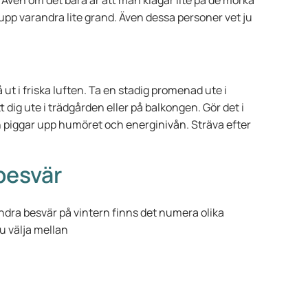
j. Även om det bara är att man klagar lite på de mörka
upp varandra lite grand. Även dessa personer vet ju
 ut i friska luften. Ta en stadig promenad ute i
ätt dig ute i trädgården eller på balkongen. Gör det i
on piggar upp humöret och energinivån. Sträva efter
besvär
dra besvär på vintern finns det numera olika
u välja mellan