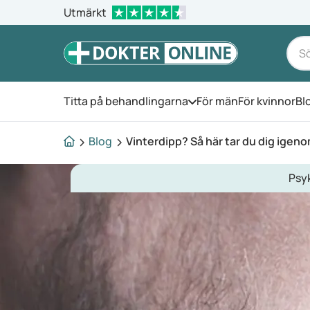
Utmärkt
Titta på behandlingarna
För män
För kvinnor
Bl
Öppna menyn
Blog
Vinterdipp? Så här tar du dig ige
Psyk