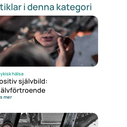
tiklar i denna kategori
ykisk hälsa
ositiv självbild:
jälvförtroende
s mer