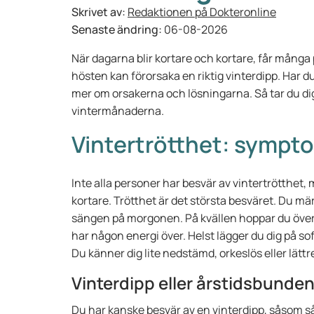
Skrivet av:
Redaktionen på Dokteronline
Senaste ändring:
06-08-2026
När dagarna blir kortare och kortare, får många
hösten kan förorsaka en riktig vinterdipp. Har du
mer om orsakerna och lösningarna. Så tar du d
vintermånaderna.
Vintertrötthet: sympt
Inte alla personer har besvär av vintertrötthet,
kortare. Trötthet är det största besväret. Du märk
sängen på morgonen. På kvällen hoppar du över fle
har någon energi över. Helst lägger du dig på soff
Du känner dig lite nedstämd, orkeslös eller lättr
Vinterdipp eller årstidsbunde
Du har kanske besvär av en vinterdipp, såsom s