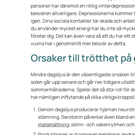
personer har däremot en riktig vinterdepression
besvären allvarligare. Depressionerna kommer ti
igen. Dina sociala kontakter tar skada och arbete
du använder mycket energi har du inte så mycket
företar dig. Det kan även vara så att du har et
vuxna har i genomsnitt mer besvär av detta.
Orsaker till trötthet p
Mindre dagsljus är den väsentligaste orsaken til
solen går upp senare och går ner tidigare utsät
sommarmånaderna. Spelar det så stor roll för di
har nämligen inflytande på olika viktiga kropps
Genom dagsljus producerar hjärnan neurotra
stämning. Serotonin påverkar även bland an
matsmältning,
sömn- och vakenrytmen och t
Produktionen av hormonet melatonin ändras 