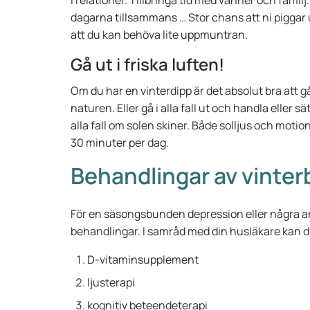
i relationer. Tillbringa tid med vänner och famil
dagarna tillsammans … Stor chans att ni piggar 
att du kan behöva lite uppmuntran.
Gå ut i friska luften!
Om du har en vinterdipp är det absolut bra att gå
naturen. Eller gå i alla fall ut och handla eller s
alla fall om solen skiner. Både solljus och moti
30 minuter per dag.
Behandlingar av vinter
För en säsongsbunden depression eller några an
behandlingar. I samråd med din husläkare kan d
D-vitaminsupplement
ljusterapi
kognitiv beteendeterapi