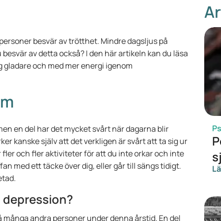
Ar
 personer besvär av trötthet. Mindre dagsljus på
 besvär av detta också? I den här artikeln kan du läsa
ig gladare och med mer energi igenom
om
Ps
 men en del har det mycket svårt när dagarna blir
P
er kanske själv att det verkligen är svårt att ta sig ur
r och fler aktiviteter för att du inte orkar och inte
s
an med ett täcke över dig, eller går till sängs tidigt.
Lä
etad.
n depression?
å många andra personer under denna årstid. En del