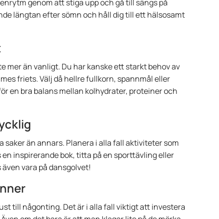
enrytm genom att stiga upp och gå till sängs på
gande längtan efter sömn och håll dig till ett hälsosamt
t
inte mer än vanligt. Du har kanske ett starkt behov av
mes friets. Välj då hellre fullkorn, spannmål eller
för en bra balans mellan kolhydrater, proteiner och
ycklig
 saker än annars. Planera i alla fall aktiviteter som
s en inspirerande bok, titta på en sporttävling eller
is även vara på dansgolvet!
änner
t till någonting. Det är i alla fall viktigt att investera