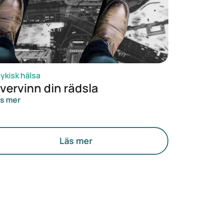
ykisk hälsa
vervinn din rädsla
s mer
Läs mer