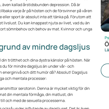
, även kallad årstidsbunden depression. Då är
llbaka varje år på hösten och de försvinner på våren
 eller sport är absolut inte att tänka på. Förutom att
 livslust. Du kan knappast njuta av livet, vad du än
t stort sömnbehov och behov av mat. Kvinnor och unga
Ps
Ö
å grund av mindre dagsljus
Lä
l din trötthet och dina dystra känslor på hösten. När
ts du för mindre dagsljus än under vår- och
n energinivå och ditt humör då? Absolut! Dagsljus
liga och mentala processer:
nsmittor serotonin. Denna är mycket viktig för din
nat din mentala förmåga, din matlust, din
ill och med de sexuella processerna.
också under inflytande av dagsljuset. Det är även