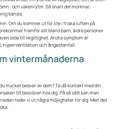
mn- och vakenrytm. Så snart det mörknar,
mnig känsla.
in. Om du kommer ut för lite i friska luften på
förekommer framför allt bland barn, äldre personer
en leda till likgiltighet. Andra symptom är
, hyperventilation och ångestanfall.
nom vintermånaderna
u mycket besvär av dem? Ta då kontakt med din
saken till besvären hos dig. På så sätt kan man
 nedan reder vi ut några möjligheter för dig. Men det
söka.