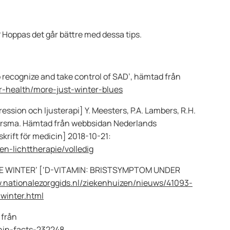
 Hoppas det går bättre med dessa tips.
 recognize and take control of SAD’, hämtad från
r-health/more-just-winter-blues
ession och ljusterapi] Y. Meesters, P.A. Lambers, R.H.
eersma. Hämtad från webbsidan Nederlands
krift för medicin] 2018-10-21:
en-lichttherapie/volledig
DE WINTER’ [‘D-VITAMIN: BRISTSYMPTOM UNDER
.nationalezorggids.nl/ziekenhuizen/nieuws/41093-
winter.html
 från
nin-facts-232248