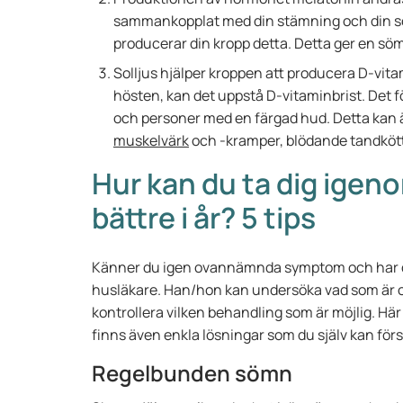
sammankopplat med din stämning och din sö
producerar din kropp detta. Detta ger en sö
Solljus hjälper kroppen att producera D-vitam
hösten, kan det uppstå D-vitaminbrist. Det 
och personer med en färgad hud. Detta kan äv
muskelvärk
och -kramper, blödande tandkött
Hur kan du ta dig ige
bättre i år? 5 tips
Känner du igen ovannämnda symptom och har d
husläkare. Han/hon kan undersöka vad som är or
kontrollera vilken behandling som är möjlig. Här
finns även enkla lösningar som du själv kan för
Regelbunden sömn