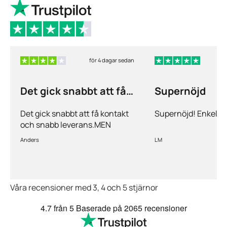
för 4 dagar sedan
f
Det gick snabbt att få
Supernöjd
kontakt och…
Det gick snabbt att få kontakt
Supernöjd! Enkelt 
och snabb leverans.MEN
priserna är alldeles för höga på
Anders
LM
läkemedlen, så jag kommer
med all säkerhet inte vara
kund länge till.
Våra recensioner med 3, 4 och 5 stjärnor
4.7
från 5
Baserade på
2065 recensioner