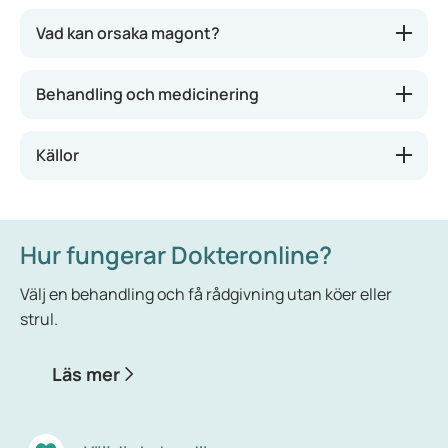
känner dig uppblåst. Om du har milda besvär kan
Vad kan orsaka magont?
rätt kost hjälpa, men vid svårare smärta kan du
behöva medicin eller ibland till och med opereras.
Behandling och medicinering
Källor
Hur fungerar Dokteronline?
Välj en behandling och få rådgivning utan köer eller
strul.
Läs mer