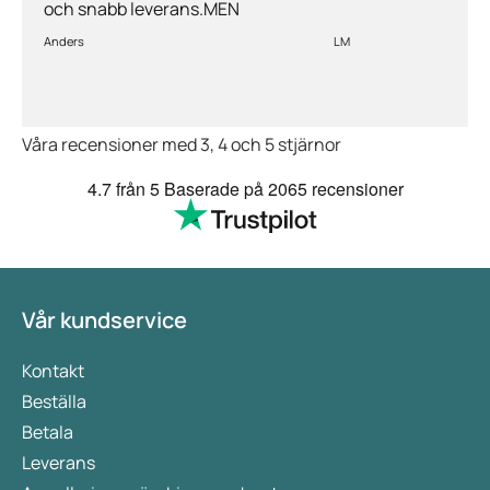
och snabb leverans.MEN
priserna är alldeles för höga på
Anders
LM
läkemedlen, så jag kommer
med all säkerhet inte vara
kund länge till.
Våra recensioner med 3, 4 och 5 stjärnor
4.7
från 5
Baserade på
2065 recensioner
Vår kundservice
Kontakt
Beställa
Betala
Leverans