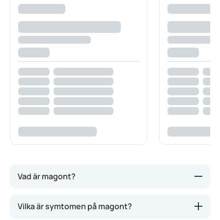
Vad är magont?
Magont kan kännas på många olika sätt. Det kan till
Vilka är symtomen på magont?
exempel vara magkramper, förstoppning eller att du