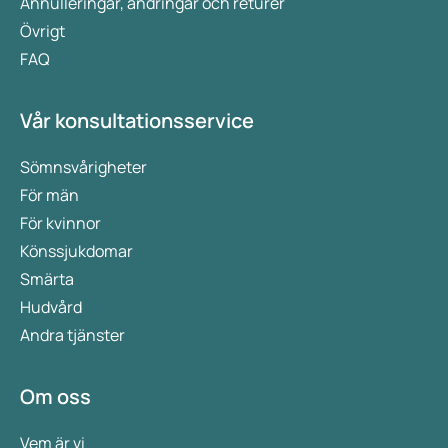
Annulleringar, ändringar och returer
Övrigt
FAQ
Vår konsultationsservice
Sömnsvårigheter
För män
För kvinnor
Könssjukdomar
Smärta
Hudvård
Andra tjänster
Om oss
Vem är vi