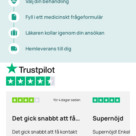
Välj din behandling
Fyll i ett medicinskt frågeformulär
Läkaren kollar igenom din ansökan
Hemleverans till dig
för 4 dagar sedan
f
Det gick snabbt att få
Supernöjd
kontakt och…
Det gick snabbt att få kontakt
Supernöjd! Enkelt 