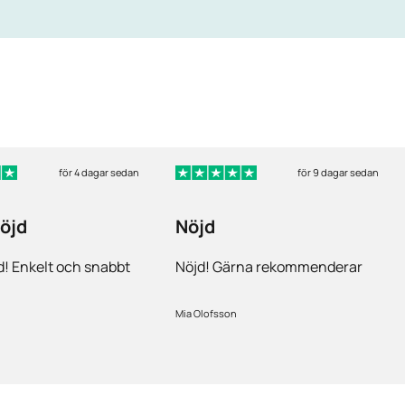
för 4 dagar sedan
för 9 dagar sedan
öjd
Nöjd
! Enkelt och snabbt
Nöjd! Gärna rekommenderar
Mia Olofsson