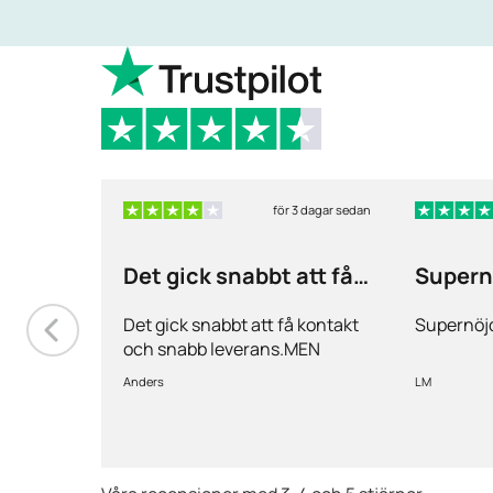
för 3 dagar sedan
Det gick snabbt att få
Supern
kontakt och…
Det gick snabbt att få kontakt
Supernöjd
och snabb leverans.MEN
priserna är alldeles för höga på
Anders
LM
läkemedlen, så jag kommer
med all säkerhet inte vara
kund länge till.