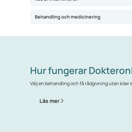
En blåsa som funkar som den ska fylls långsa
Behandling och medicinering
Slutarmuskeln slappnar av och blåsmuskeln dr
Hos personer med inkontinens funkar inte blås
som ska signalera när blåsan är full eller tom.
Det finns olika typer av inkontinens: anstr
Vid ansträngningsinkontinens läcker du uri
Hur fungerar Dokteron
Vid trängningsinkontinens beror inkontinens
Välj en behandling och få rådgivning utan köer el
Vid droppinkontinens är blåsan alltid full, v
Neurogen inkontinens beror på en skada p
Läs mer