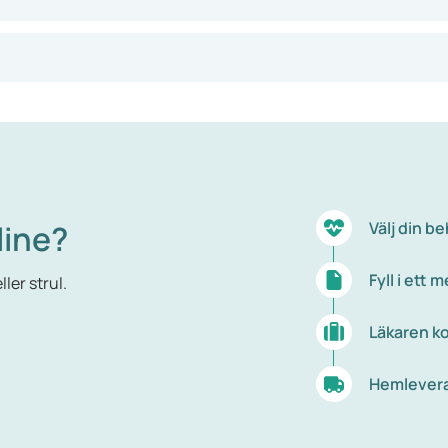
mt med urin. När du känner att du behöver kissa kan du själv 
ar ihop sig.
an som den ska. Det kan bero på olika saker. Ibland är det sjä
ängningsinkontinens, trängningsinkontinens, droppinkontinens
n när du anstränger dig. Det kan till exempel hända när du skra
line?
Välj din b
en på att du plötsligt blir väldigt kissnödig.
Fyll i ett
ler strul.
ilket gör att du ofta läcker droppar eller ibland skvätter urin.
å kroppens nerver eller det centrala nervsystemet.
Läkaren ko
Hemleveran