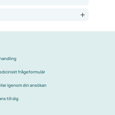
bestämma när du går på toaletten.
lva blåsan, ibland bäckenbotten eller nerverna
 och neurogen inkontinens.
ttar, springer eller nyser.
ehandling
 medicinskt frågeformulär
llar igenom din ansökan
s till dig