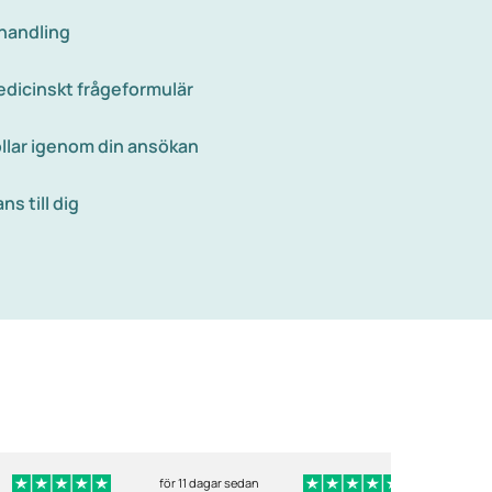
ehandling
 medicinskt frågeformulär
llar igenom din ansökan
s till dig
för 11 dagar sedan
för 12 