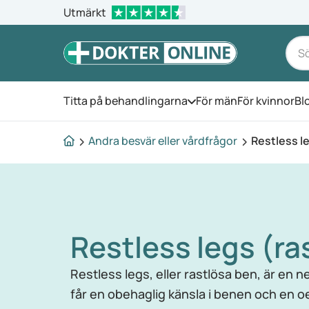
Utmärkt
Titta på behandlingarna
För män
För kvinnor
Bl
Öppna menyn
Andra besvär eller vårdfrågor
Restless l
Restless legs (ra
Restless legs, eller rastlösa ben, är en
får en obehaglig känsla i benen och en oe