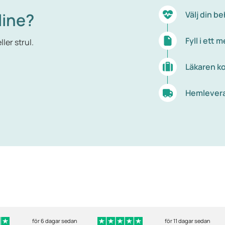
line?
Välj din b
Fyll i ett
ler strul.
Läkaren ko
Hemleveran
för 6 dagar sedan
för 11 dagar sedan