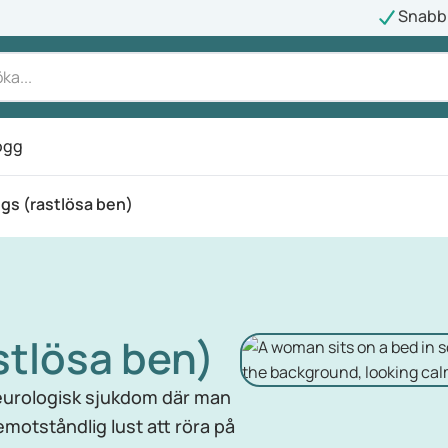
Snabb 
ogg
egs (rastlösa ben)
stlösa ben)
 neurologisk sjukdom där man
motståndlig lust att röra på