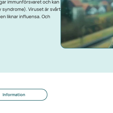
agar immunförsvaret och kan
y syndrome). Viruset är svårt
n liknar influensa. Och
Information