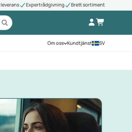
leverans
Expertrådgivning
Brett sortiment
Om oss
Kundtjänst
SV
Öppna menyn