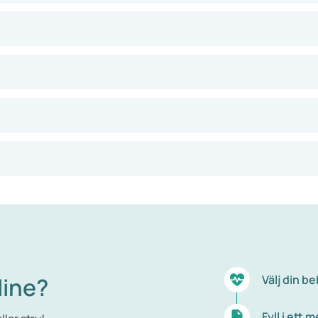
line?
Välj din b
Fyll i ett