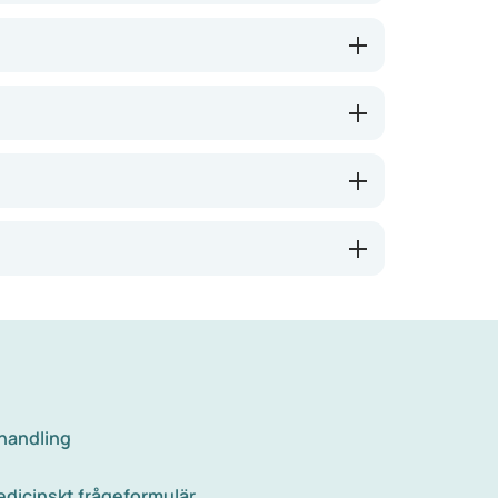
ehandling
 medicinskt frågeformulär