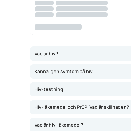
Vad är hiv?
Hiv påverkar immunförsvaret och gör kroppen m
Känna igen symtom på hiv
sperma, slidsekret eller blod. Det kan ta sig 
ske via infekterat blod eller från mamma till 
Hiv-testning
smitta sitt barn.
Även om hiv inte kan botas finns det effektiv
Hiv-läkemedel och PrEP: Vad är skillnaden?
längre ner), men typ och dosering varierar ber
behandling.
Vad är hiv-läkemedel?