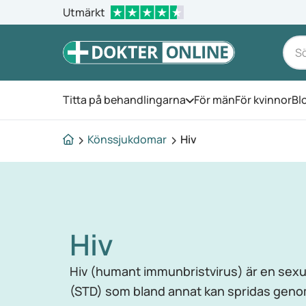
Utmärkt
Titta på behandlingarna
För män
För kvinnor
Bl
Öppna menyn
Könssjukdomar
Hiv
Hiv
Hiv (humant immunbristvirus) är en sexu
(STD) som bland annat kan spridas genom