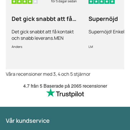
för 5 dagar sedan
f
Det gick snabbt att få
Supernöjd
kontakt och…
Det gick snabbt att få kontakt
Supernöjd! Enkelt 
och snabb leverans.MEN
priserna är alldeles för höga på
Anders
LM
läkemedlen, så jag kommer
med all säkerhet inte vara
kund länge till.
Våra recensioner med 3, 4 och 5 stjärnor
4.7
från 5
Baserade på
2065 recensioner
Vår kundservice