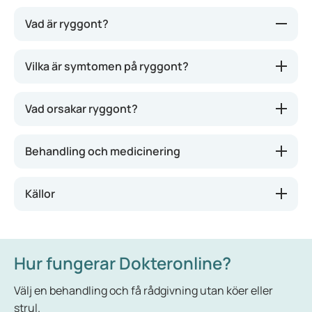
Vad är ryggont?
Ryggont är ett tillstånd som kan komma plötsligt
Vilka är symtomen på ryggont?
eller smyga sig på. Smärtan kan kännas molande
eller stickande. Vissa positioner eller rörelser kan
Vad orsakar ryggont?
göra ont mer. Om du till exempel reser dig upp efter
att ha suttit länge kan ryggen kännas stel, och att
böja sig framåt eller stå framåtlutad leder ofta till
Behandling och medicinering
ryggont.
Källor
Hur fungerar Dokteronline?
Välj en behandling och få rådgivning utan köer eller
strul.