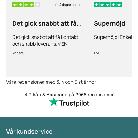
för 4 dagar sedan
f
Det gick snabbt att få
Supernöjd
kontakt och…
Det gick snabbt att få kontakt
Supernöjd! Enkelt 
och snabb leverans.MEN
priserna är alldeles för höga på
Anders
LM
läkemedlen, så jag kommer
med all säkerhet inte vara
kund länge till.
Våra recensioner med 3, 4 och 5 stjärnor
4.7
från 5
Baserade på
2065 recensioner
Vår kundservice