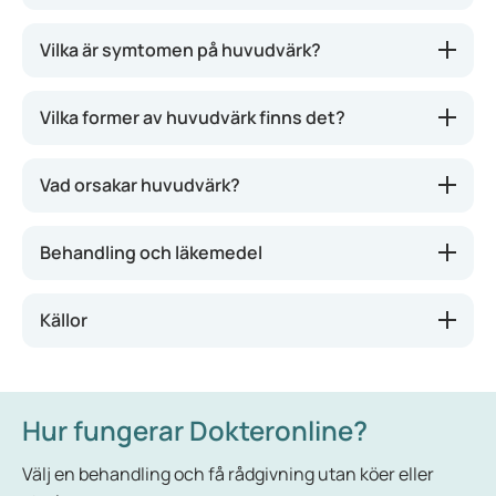
Huvudvärk är vanligt och brukar inte vara något
Vilka är symtomen på huvudvärk?
allvarligt. I de flesta fall är det inget tecken på att du
är svårt sjuk. Det finns olika sorters huvudvärk: på
Vilka former av huvudvärk finns det?
båda sidor av huvudet, på ett specifikt ställe,
bultande, stickande eller dunkande. Hur det känns
kan variera från person till person och från dag till
Vad orsakar huvudvärk?
dag. Beroende på vilken typ av huvudvärk du har
kan vissa livsstilsråd eller läkemedel
Behandling och läkemedel
rekommenderas.
Källor
Hur fungerar Dokteronline?
Välj en behandling och få rådgivning utan köer eller