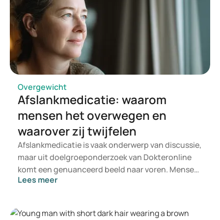
Overgewicht
Afslankmedicatie: waarom
mensen het overwegen en
waarover zij twijfelen
Afslankmedicatie is vaak onderwerp van discussie,
maar uit doelgroeponderzoek van Dokteronline
komt een genuanceerd beeld naar voren. Mensen
Lees meer
willen niet enkel minder wegen, maar zich ook
gezonder, fitter en zelfverzekerder voelen.
Tegelijkertijd willen zij weten of medicatie veilig,
geschikt en betaalbaar is.