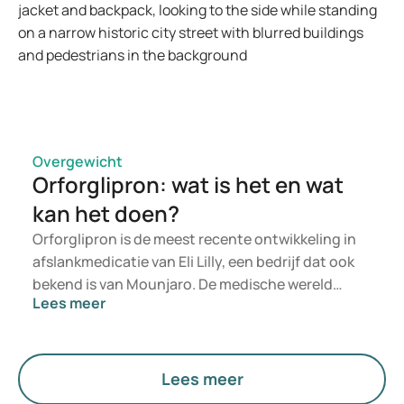
Overgewicht
Orforglipron: wat is het en wat
kan het doen?
Orforglipron is de meest recente ontwikkeling in
afslankmedicatie van Eli Lilly, een bedrijf dat ook
bekend is van Mounjaro. De medische wereld
Lees meer
heeft aanzienlijke vooruitgang geboekt in de
behandeling van obesitas en overgewicht. Nieuwe
geneesmiddelen, zoals GLP-1-agonisten, hebben
aangetoond dat ze gewichtsverlies kunnen
Lees meer
ondersteunen. Tegelijkertijd wordt er nog steeds