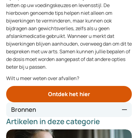
letten op uw voedingskeuzes en levensstijl. De
hierboven genoemde tips helpen niet alleen om
bijwerkingen te verminderen, maar kunnen ook
bijdragen aan gewichtsverlies, zelfs als u geen
afslankmedicatie gebruikt. Wanneer u merkt dat
bijwerkingen blijven aanhouden, overweeg dan om dit te
bespreken met uw arts. Samen kunnen jullie bepalen of
de dosis moet worden aangepast of dat andere opties
beter bij u passen.
Wilt u meer weten over afvallen?
Ontdek het hier
Bronnen
Artikelen in deze categorie
Weight loss injection preparation - Kingston Hospital