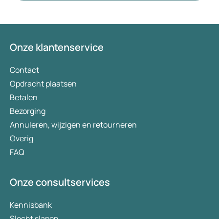
intensief onderzoek verricht naar nieuwe
behandelmethoden. Orforglipron bevindt zich
momenteel in de onderzoeksfase en is op het
moment van schrijven nog niet beschikbaar of
Onze klantenservice
goedgekeurd. Wat onderscheidt dit geneesmiddel
van de bestaande behandelingen voor obesitas
Contact
en overgewicht? In dit artikel bespreken we de
Opdracht plaatsen
werking, mogelijke voordelen en de
Betalen
onderzoeksresultaten tot nu toe.
Bezorging
Annuleren, wijzigen en retourneren
Overig
FAQ
Onze consultservices
Kennisbank
Slecht slapen