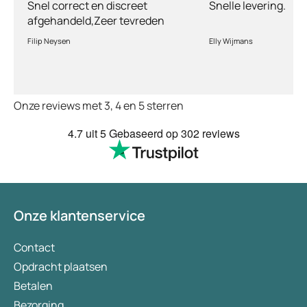
Snel correct en discreet
Snelle levering.
afgehandeld,Zeer tevreden
met de service en patiënt
Filip Neysen
Elly Wijmans
vriendelijkheid.Vermoedelijk
het nieuwe dokter bezoek
Onze reviews met 3, 4 en 5 sterren
4.7
uit 5
Gebaseerd op
302 reviews
Onze klantenservice
Contact
Opdracht plaatsen
Betalen
Bezorging