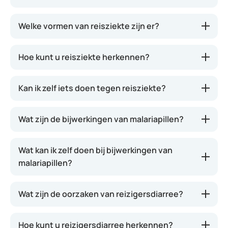
genoemd, verstaan we zowel wagenziekte,
luchtziekte als zeeziekte. Alle drie ontstaan door
Welke vormen van reisziekte zijn er?
hetzelfde fenomeen: een bewegend vervoermiddel
waardoor uw evenwichtsorgaan ernstig verstoord
kan raken. Dit leidt tot misselijkheid en braken. Het
Hoe kunt u reisziekte herkennen?
goede nieuws is dat de klachten van reisziekte
verdwijnen zodra de reis beëindigd is.
Kan ik zelf iets doen tegen reisziekte?
Wat zijn de bijwerkingen van malariapillen?
Wat kan ik zelf doen bij bijwerkingen van
malariapillen?
Wat zijn de oorzaken van reizigersdiarree?
Hoe kunt u reizigersdiarree herkennen?