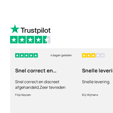
4 dagen geleden
Snel correct en
Snelle lever
discreet afgehandeld,
Snel correct en discreet
Snelle levering.
afgehandeld,Zeer tevreden
met de service en patiënt
Filip Neysen
Elly Wijmans
vriendelijkheid.Vermoedelijk
het nieuwe dokter bezoek