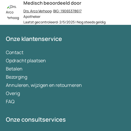
Medisch beoordeeld door
Drs. Arco Verhoog
:
BIG: 19065378617
Apotheker
Laatst gecontroleerd: 2/5/2025 | Nog steeds geldig
Onze klantenservice
Contact
Opdracht plaatsen
Betalen
Bezorging
Annuleren, wijzigen en retourneren
Overig
FAQ
Onze consultservices