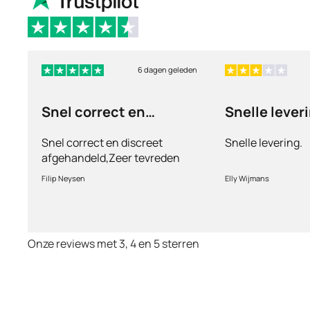
6 dagen geleden
Snel correct en
Snelle lever
discreet afgehandeld,
Snel correct en discreet
Snelle levering.
afgehandeld,Zeer tevreden
met de service en patiënt
Filip Neysen
Elly Wijmans
vriendelijkheid.Vermoedelijk
het nieuwe dokter bezoek
Onze reviews met 3, 4 en 5 sterren