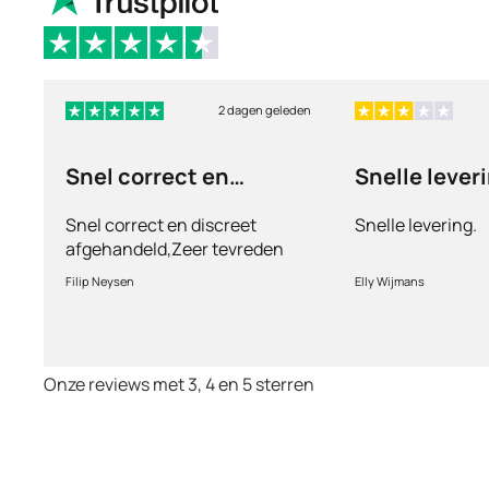
2 dagen geleden
Snel correct en
Snelle lever
discreet afgehandeld,
Snel correct en discreet
Snelle levering.
afgehandeld,Zeer tevreden
met de service en patiënt
Filip Neysen
Elly Wijmans
vriendelijkheid.Vermoedelijk
het nieuwe dokter bezoek
Onze reviews met 3, 4 en 5 sterren