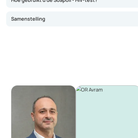
Hoe gebruikt u de Soapoli - Hiv-test?
Een hiv-besmetting kan symptomen veroorzaken die lijken
Samenstelling
Vermoeidheid, algemeen onwelzijn;
Keelpijn;
Hoofdpijn;
Koorts;
Huiduitslag.
Hiv veroorzaakt echter niet altijd klachten. Tijdig test