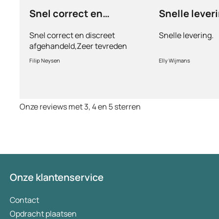
Snel correct en
Snelle lever
discreet afgehandeld,
Snel correct en discreet
Snelle levering.
afgehandeld,Zeer tevreden
met de service en patiënt
Filip Neysen
Elly Wijmans
vriendelijkheid.Vermoedelijk
het nieuwe dokter bezoek
Onze reviews met 3, 4 en 5 sterren
Onze klantenservice
Contact
Opdracht plaatsen