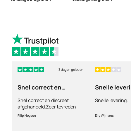
3 dagen geleden
Snel correct en
Snelle lever
discreet afgehandeld,
Snel correct en discreet
Snelle levering.
afgehandeld,Zeer tevreden
met de service en patiënt
Filip Neysen
Elly Wijmans
vriendelijkheid.Vermoedelijk
het nieuwe dokter bezoek