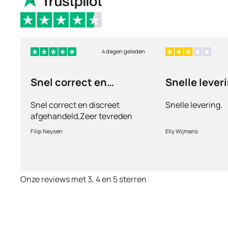
4 dagen geleden
Snel correct en
Snelle lever
discreet afgehandeld,
Snel correct en discreet
Snelle levering.
afgehandeld,Zeer tevreden
met de service en patiënt
Filip Neysen
Elly Wijmans
vriendelijkheid.Vermoedelijk
het nieuwe dokter bezoek
Onze reviews met 3, 4 en 5 sterren