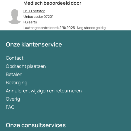
Medisch beoordeeld door
Dr. J. Loefstop
Unico code: 07201
Huisarts
Laatst gecontroleerd: 2/6/2025 | Nog steeds geldig
Onze klantenservice
Contact
Opdracht plaatsen
Betalen
Bezorging
Annuleren, wijzigen en retourneren
Overig
FAQ
Onze consultservices