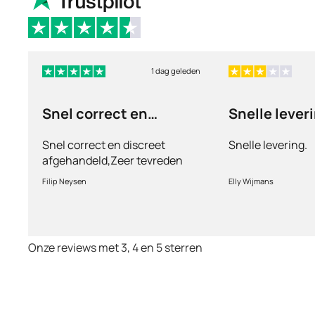
1 dag geleden
Snel correct en
Snelle lever
discreet afgehandeld,
Snel correct en discreet
Snelle levering.
afgehandeld,Zeer tevreden
met de service en patiënt
Filip Neysen
Elly Wijmans
vriendelijkheid.Vermoedelijk
het nieuwe dokter bezoek
Onze reviews met 3, 4 en 5 sterren