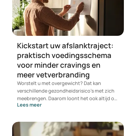
Kickstart uw afslanktraject:
praktisch voedingsschema
voor minder cravings en
meer vetverbranding
Worstelt u met overgewicht? Dat kan
verschillende gezondheidsrisico’s met zich
meebrengen. Daarom loont het ook altijd om
Lees meer
af te vallen. Zelfs een verlies van enkele kilo’s
biedt al gezondheidsvoordelen. Een
succesvol afslanktraject bestaat voor een
groot deel uit een goed plan, inclusief een