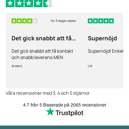
för 3 dagar sedan
f
Det gick snabbt att få
Supernöjd
kontakt och…
Det gick snabbt att få kontakt
Supernöjd! Enkelt 
och snabb leverans.MEN
priserna är alldeles för höga på
Anders
LM
läkemedlen, så jag kommer
med all säkerhet inte vara
kund länge till.
Våra recensioner med 3, 4 och 5 stjärnor
4.7
från 5
Baserade på
2065 recensioner