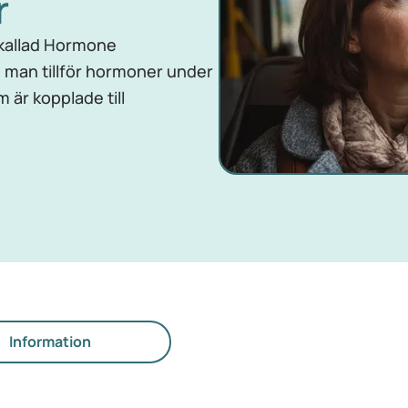
r
 kallad Hormone
 man tillför hormoner under
m är kopplade till
Information