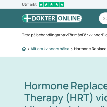
Utmärkt
Titta på behandlingarna
För män
För kvinnor
Bl
Öppna menyn
Allt om kvinnors hälsa
Hormone Replacem
Hormone Replac
Therapy (HRT) vi