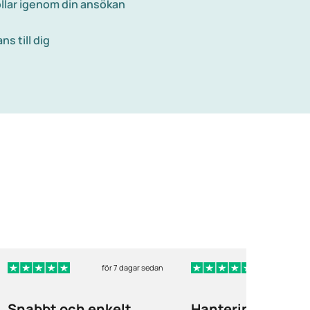
llar igenom din ansökan
s till dig
för 7 dagar sedan
för 8 
Snabbt och enkelt
Hanteringen