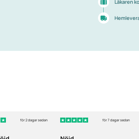
Läkaren ko
Hemleveran
för 2 dagar sedan
för 7 dagar sedan
öjd
Nöjd