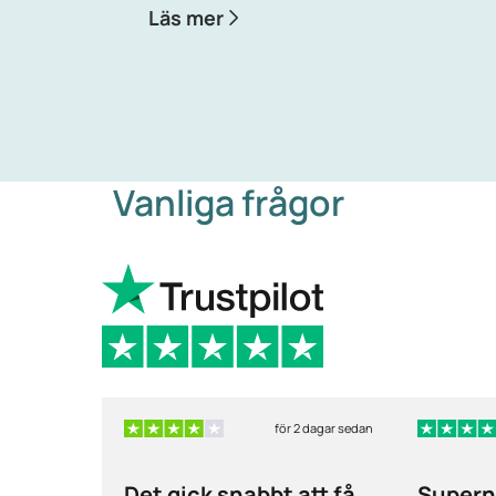
Läs mer
Vanliga frågor
för 2 dagar sedan
Det gick snabbt att få
Supern