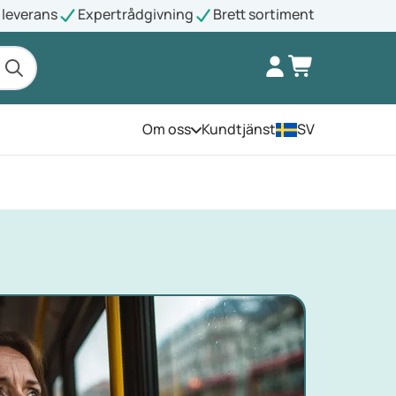
leverans
Expertrådgivning
Brett sortiment
Om oss
Kundtjänst
SV
Öppna menyn