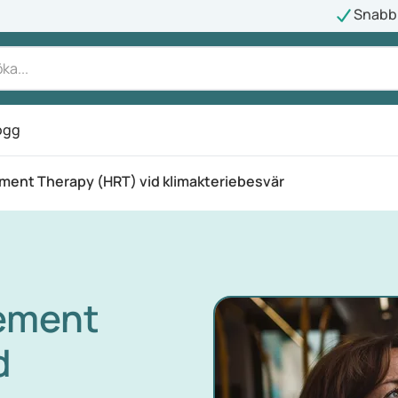
Snabb 
ogg
ent Therapy (HRT) vid klimakteriebesvär
ement
d