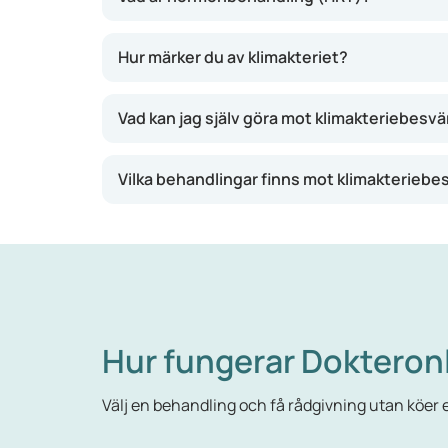
När en kvinna går in i
klimakteriet
minskar prod
Hur märker du av klimakteriet?
trötthet, humörsvängningar och nedstämdhet.
hormonsubstitutionsterapi (HST) eller hormonb
Vad kan jag själv göra mot klimakteriebesvä
besvären lindras eller försvinner.
Behandlingen bör diskuteras i början av klim
Vilka behandlingar finns mot klimakteriebe
viktigt att noggrant väga fördelarna och risk
Hur fungerar Dokteron
Välj en behandling och få rådgivning utan köer el