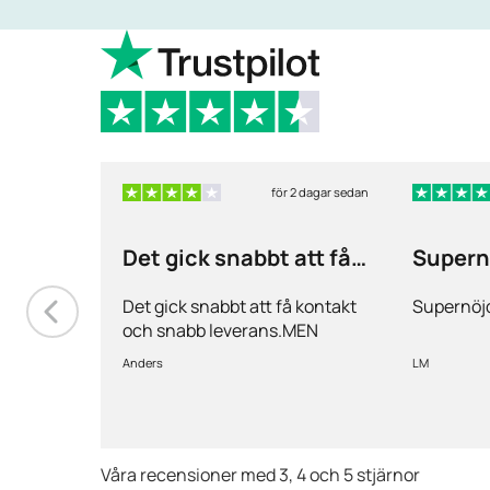
för 2 dagar sedan
Det gick snabbt att få
Supern
kontakt och…
Det gick snabbt att få kontakt
Supernöjd
och snabb leverans.MEN
priserna är alldeles för höga på
Anders
LM
läkemedlen, så jag kommer
med all säkerhet inte vara
kund länge till.
Våra recensioner med 3, 4 och 5 stjärnor