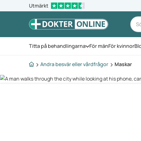
Utmärkt
Titta på behandlingarna
För män
För kvinnor
Bl
Öppna menyn
Andra besvär eller vårdfrågor
Maskar