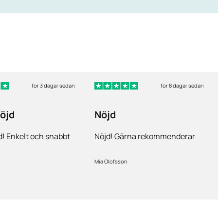
för 3 dagar sedan
för 8 dagar sedan
öjd
Nöjd
! Enkelt och snabbt
Nöjd! Gärna rekommenderar
Mia Olofsson