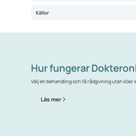
Den vanligaste masken är springmask. Det är s
Källor
kliar. När man kliar sig kan äggen spridas till
Bandmask-, spolmask- och piskmaskinfektioner ä
smittad däremot mycket större. De här maskin
avföringen.
Hur fungerar Dokteron
Välj en behandling och få rådgivning utan köer el
Läs mer