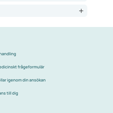
na ägg runt ändtarmen, vilket gör att det
 eftersom de ofta blir smittade igen.
a, tropiska länder är risken för att bli
 först när man ser ägg eller maskar i
ehandling
 medicinskt frågeformulär
llar igenom din ansökan
s till dig