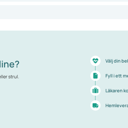
må vita maskar som blir max en centimeter långa. De lägger si
 andra personer eller saker. Springmask är extra jobbig hos barn,
r ovanliga i Europa tack vare bra hygien och säker mat. I varm
fektionerna ger oftast knappt några symtom och upptäcks ofta
line?
Välj din b
Fyll i ett
ler strul.
Läkaren ko
Hemleveran