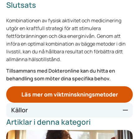
Slutsats
Kombinationen av fysisk aktivitet och medicinering
utgör en kraftfull strategi för att stimulera
fettförbränningen och öka energinivån. Genom att
införa en optimal kombination av bägge metoder i din
livsstil, kan du nå hållbara resultat och förbättra ditt
allmänna hälsotillstånd.
Tillsammans med Dokteronline kan du hitta en
behandling som möter dina specifika behov.
Läs mer om viktminskningsmetoder
Källor
Artiklar i denna kategori
Scientific Challenges on Theory of Fat Burning by Exercise
- PMC
Comparing effectiveness of fat burners and thermogenic