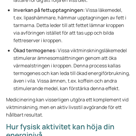
lättare för dig att följa en viss diet.
Inverkan på fettupptagningen:
Vissa läkemedel,
t.ex. lipashämmare, hämmar upptagningen av fett i
tarmarna. Detta leder till att fettet lämnar kroppen
via avföringen istället för att tas upp och bilda
fettreserver i kroppen.
Ökad termogenes:
Vissa viktminskningsläkemedel
stimulerar ämnesomsättningen genom att öka
värmealstringen i kroppen. Denna process kallas
termogenes och kan leda till ökad energiförbrukning,
även i vila. Vissa ämnen, t.ex. koffein och andra
stimulerande medel, kan förstärka denna effekt.
Medicinering kan visserligen utgöra ett komplement vid
viktminskning, men en aktiv livsstil avgörande för ett
hållbart resultat.
Hur fysisk aktivitet kan höja din
energinivå