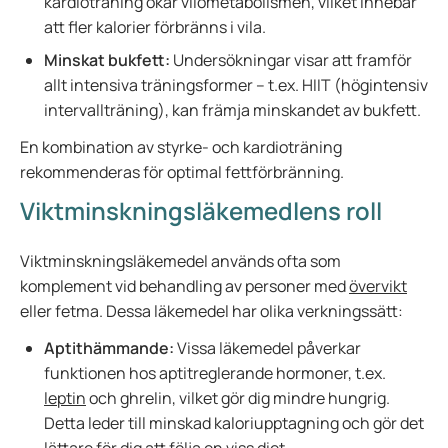
kardioträning ökar vilometabolismen, vilket innebär
att fler kalorier förbränns i vila.
Minskat bukfett:
Undersökningar visar att framför
allt intensiva träningsformer – t.ex. HIIT (högintensiv
intervallträning), kan främja minskandet av bukfett.
En kombination av styrke- och kardioträning
rekommenderas för optimal fettförbränning.
Viktminskningsläkemedlens roll
Viktminskningsläkemedel används ofta som
komplement vid behandling av personer med
övervikt
eller fetma. Dessa läkemedel har olika verkningssätt:
Aptithämmande:
Vissa läkemedel påverkar
funktionen hos aptitreglerande hormoner, t.ex.
leptin
och ghrelin, vilket gör dig mindre hungrig.
Detta leder till minskad kaloriupptagning och gör det