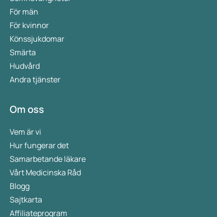
För män
För kvinnor
Könssjukdomar
Smärta
Hudvård
Andra tjänster
Om oss
Vem är vi
Hur fungerar det
Samarbetande läkare
Vårt Medicinska Råd
Blogg
Sajtkarta
Affiliateprogram