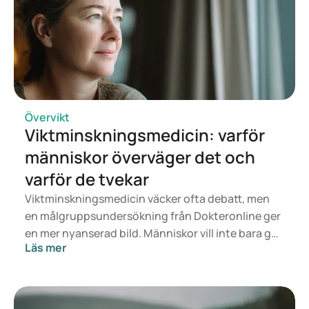
Company
Lilly's oral GLP-1, orforglipron, delivers weight loss of up to
an average of 27.3 lbs in first of two pivotal Phase 3 trials in
adults with obesity | Eli Lilly and Company
Övervikt
Viktminskningsmedicin: varför
människor överväger det och
varför de tvekar
Viktminskningsmedicin väcker ofta debatt, men
en målgruppsundersökning från Dokteronline ger
en mer nyanserad bild. Människor vill inte bara gå
Läs mer
ner i vikt, utan också känna sig friskare, piggare
och säkrare. Samtidigt vill de veta om medicinen
är säker, lämplig och prisvärd.