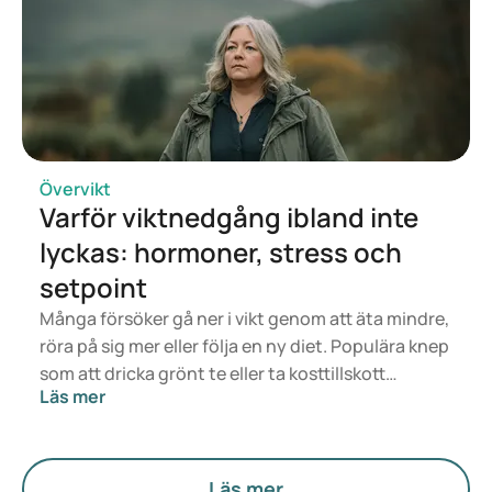
Övervikt
Varför viktnedgång ibland inte
lyckas: hormoner, stress och
setpoint
Många försöker gå ner i vikt genom att äta mindre,
röra på sig mer eller följa en ny diet. Populära knep
som att dricka grönt te eller ta kosttillskott
Läs mer
används också ofta i hopp om att snabbare gå ner
i vikt. Ibland fungerar det tillfälligt, men sedan
kommer vikten tillbaka.
Läs mer