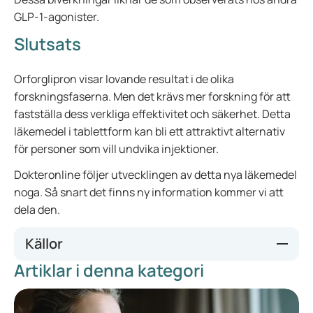
GLP-1-agonister.
Slutsats
Orforglipron visar lovande resultat i de olika
forskningsfaserna. Men det krävs mer forskning för att
fastställa dess verkliga effektivitet och säkerhet. Detta
läkemedel i tablettform kan bli ett attraktivt alternativ
för personer som vill undvika injektioner.
Dokteronline följer utvecklingen av detta nya läkemedel
noga. Så snart det finns ny information kommer vi att
dela den.
Källor
Artiklar i denna kategori
Lilly’s New Oral GLP-1 Orforglipron Led to 12% Weight Loss
in Trials
What to Know About Orforglipron Oral GLP-1 | Eli Lilly and