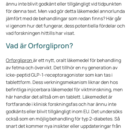
ännu inte blivit godkänt eller tillgängligt vid tidpunkten
för denna text. Men vad gör detta läkemedel annorlunda
jämfört med de behandlingar som redan finns? Här går
vi igenom hur det fungerar, dess potentiella fördelar och
vad forskningen hittills har visat.
Vad är Orforglipron?
Orforglipron
är ett nytt, oralt läkemedel för behandling
av fetma och övervikt. Det tillhör en ny generation av
icke-peptid GLP-1-receptoragonister som kan tas i
tablettform. Dess verkningsmekanism liknar den hos
befintliga injicerbara läkemedel för viktminskning, men
här handlar det alltså om en tablett. Läkemedlet är
fortfarande i klinisk forskningsfas och har ännu inte
godkänts eller blivit tillgängligt inom EU. Det undersöks
också som en möjlig behandling för typ 2-diabetes. Så
snart det kommer nya insikter eller uppdateringar från