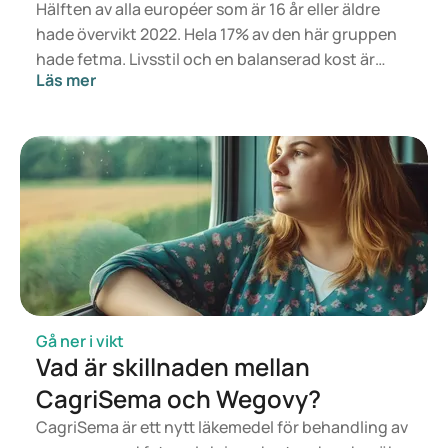
Hälften av alla européer som är 16 år eller äldre
hade övervikt 2022. Hela 17% av den här gruppen
hade fetma. Livsstil och en balanserad kost är
Läs mer
grunden för en hälsosam vikt, men om det inte
räcker kan läkemedel vara ett alternativ. Mounjaro
är utvecklat för behandling av typ 2-diabetes,
medan Wegovy är framtaget för viktminskning
och viktkontroll. Mounjaro har dock också positiva
effekter på viktminskning och viktkontroll. I den
här artikeln går vi igenom båda läkemedlen, deras
effekter på vikten, de viktigaste skillnaderna och
biverkningarna.
Gå ner i vikt
Vad är skillnaden mellan
CagriSema och Wegovy?
CagriSema är ett nytt läkemedel för behandling av