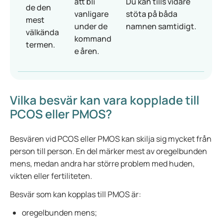
att bli
Du kan tills vidare
de den
vanligare
stöta på båda
mest
under de
namnen samtidigt.
välkända
kommand
termen.
e åren.
Vilka besvär kan vara kopplade till
PCOS eller PMOS?
Besvären vid PCOS eller PMOS kan skilja sig mycket från
person till person. En del märker mest av oregelbunden
mens, medan andra har större problem med huden,
vikten eller fertiliteten.
Besvär som kan kopplas till PMOS är:
oregelbunden mens;