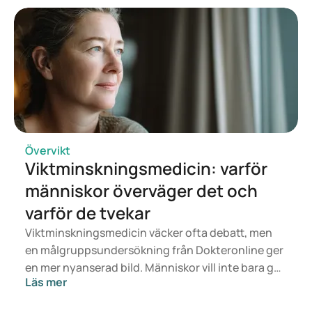
aktuella. Vilken behandling som passar dig bäst
avgörs av en läkare utifrån din hälsa, ditt BMI och
din medicinanvändning.
Övervikt
Viktminskningsmedicin: varför
människor överväger det och
varför de tvekar
Viktminskningsmedicin väcker ofta debatt, men
en målgruppsundersökning från Dokteronline ger
en mer nyanserad bild. Människor vill inte bara gå
Läs mer
ner i vikt, utan också känna sig friskare, piggare
och säkrare. Samtidigt vill de veta om medicinen