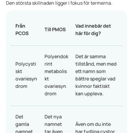
Den största skillnaden ligger i fokus för termerna.
Från
Vad innebär det
Till PMOS
PCOS
här för dig?
Polyendok
Det är samma
Polycysti
rint
tillstånd, men med
skt
metabolis
ett namn som
ovariesyn
kt
bättre speglar vad
drom
ovariesyn
kvinnor faktiskt
drom
kan uppleva.
Det
Det nya
gamla
namnet
Även om du inte
namnet
tar även
har tydliga cystor