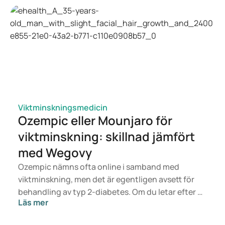
name to improve diagnosis and care of condition
affecting 170 million women worldwide | Endocrine
Society
Polyendocrine Metabolic Ovarian Syndrome (PMOS) is
the new name for PCOS | SfE
Polyendocrine metabolic ovarian syndrome, the new
name for polycystic ovary syndrome: a multistep
global consensus process - The Lancet
Polycystic ovary syndrome - NHS
Polycystic Ovary Syndrome
Viktminskningsmedicin
Ozempic eller Mounjaro för
Polyendocrine Metabolic Ovarian Syndrome: New
name to improve diagnosis and care of condition
viktminskning: skillnad jämfört
affecting 170 million women worldwide | Endocrine
med Wegovy
Society
Ozempic nämns ofta online i samband med
viktminskning, men det är egentligen avsett för
behandling av typ 2-diabetes. Om du letar efter en
Läs mer
behandling för viktkontroll är det snarare
läkemedel som Mounjaro och Wegovy som är