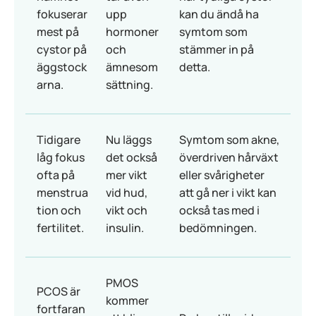
fokuserar
upp
kan du ändå ha
mest på
hormoner
symtom som
cystor på
och
stämmer in på
äggstock
ämnesom
detta.
arna.
sättning.
Tidigare
Nu läggs
Symtom som akne,
låg fokus
det också
överdriven hårväxt
ofta på
mer vikt
eller svårigheter
menstrua
vid hud,
att gå ner i vikt kan
tion och
vikt och
också tas med i
fertilitet.
insulin.
bedömningen.
PMOS
PCOS är
kommer
fortfaran