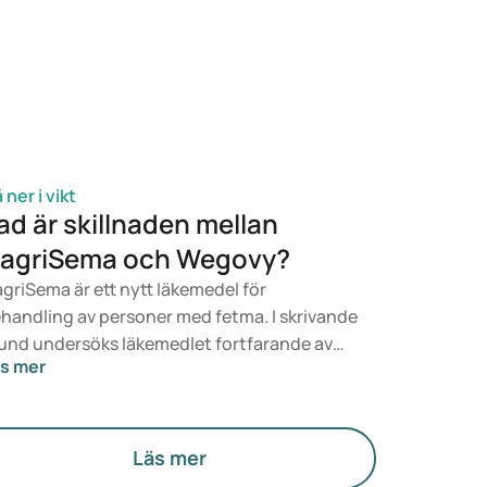
 framtaget för viktminskning och
ktkontroll. Mounjaro har dock också positiva
fekter på viktminskning och viktkontroll. I
n här artikeln går vi igenom båda
kemedlen, deras effekter på vikten, de
ktigaste skillnaderna och biverkningarna.
 ner i vikt
ad är skillnaden mellan
agriSema och Wegovy?
griSema är ett nytt läkemedel för
handling av personer med fetma. I skrivande
und undersöks läkemedlet fortfarande av
s mer
t danska företaget Novo Nordisk och har
nu inte kommit ut på marknaden. Vad är då
illnaden mellan CagriSema och Wegovy
om redan finns på marknaden)? Bägge
Läs mer
kemedel har framställts för att främja