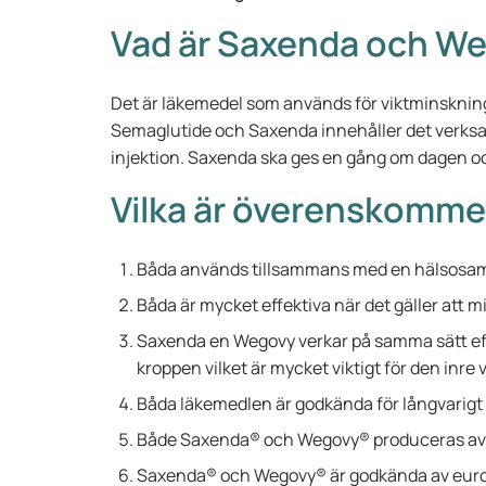
Vad är Saxenda och W
Det är läkemedel som används för viktminskni
Semaglutide och Saxenda innehåller det verksa
injektion. Saxenda ska ges en gång om dagen o
Vilka är överenskomme
Båda används tillsammans med en hälsosam k
Båda är mycket effektiva när det gäller att
Saxenda en Wegovy verkar på samma sätt efte
kroppen vilket är mycket viktigt för den inr
Båda läkemedlen är godkända för långvarigt 
Både Saxenda® och Wegovy® produceras av d
Saxenda® och Wegovy® är godkända av eur