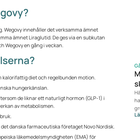
egovy?
ng. Wegovy innehåller det verksamma ämnet
mma ämnet Liraglutid. De ges via en subkutan
ch Wegovy en gång i veckan.
lserna?
Gå
M
alorifattig diet och regelbunden motion.
s
 minska hungerkänslan.
Hä
rsom de liknar ett naturligt hormon (GLP-1) i
ha
e verkan av metabolismen.
gr
Lä
ba
bruk.
vi
et danska farmaceutiska företaget Novo Nordisk.
va
opeiska läkemedelsmyndigheten (EMA) för
be