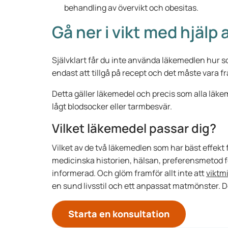
behandling av övervikt och obesitas.
Gå ner i vikt med hjälp
Självklart får du inte använda läkemedlen hur so
endast att tillgå på recept och det måste vara fr
Detta gäller läkemedel och precis som alla läke
lågt blodsocker eller tarmbesvär.
Vilket läkemedel passar dig?
Vilket av de två läkemedlen som har bäst effekt f
medicinska historien, hälsan, preferensmetod fö
informerad. Och glöm framför allt inte att
viktm
en sund livsstil och ett anpassat matmönster. De
Starta en konsultation