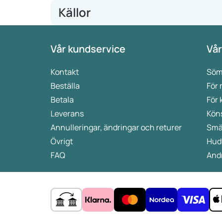
Källor
https://www.ibihealthcare.com/wegovy-vs-saxenda-
Vår kundservice
Vår
https://www.joincalibrate.com/resources/wegovy-
Kontakt
Söm
Beställa
För
Betala
För 
Leverans
Kön
Annulleringar, ändringar och returer
Smä
Övrigt
Hud
FAQ
Andr