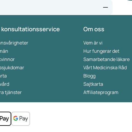
vi
I 
lä
for-weight-loss/
vi
 konsultationsservice
Om oss
vs-saxenda
nsvårigheter
Vem är vi
 män
Hur fungerar det
kvinnor
Samarbetande läkare
ssjukdomar
Vårt Medicinska Råd
rta
Blogg
vård
Sajtkarta
a tjänster
Affiliateprogram