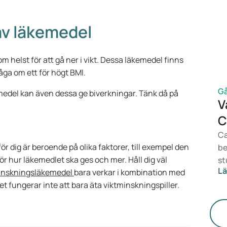
är
vi
 av läkemedel
ef
de
m helst för att gå ner i vikt. Dessa läkemedel finns
lä
åga om ett för högt BMI.
vi
Gå
medel kan även dessa ge biverkningar. Tänk då på
V
C
Ca
ör dig är beroende på olika faktorer, till exempel den
be
r hur läkemedlet ska ges och mer. Håll dig väl
st
Lä
inskningsläkemedel
bara verkar i kombination med
de
t fungerar inte att bara äta viktminskningspiller.
än
sk
(s
lä