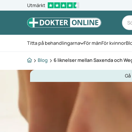
Utmärkt
Titta på behandlingarna
För män
För kvinnor
Bl
Öppna menyn
Blog
6 liknelser mellan Saxenda och W
Gå 