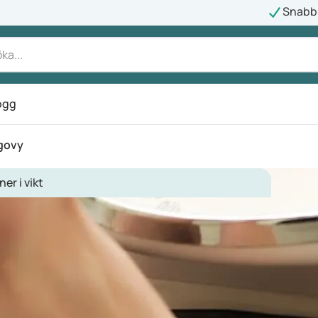
Snabb 
ogg
egovy
ner i vikt