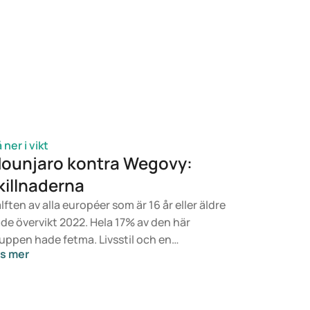
 ner i vikt
ounjaro kontra Wegovy:
killnaderna
lften av alla européer som är 16 år eller äldre
de övervikt 2022. Hela 17% av den här
uppen hade fetma. Livsstil och en
s mer
lanserad kost är grunden för en hälsosam
kt, men om det inte räcker kan läkemedel
ra ett alternativ. Mounjaro är utvecklat för
handling av typ 2-diabetes, medan Wegovy