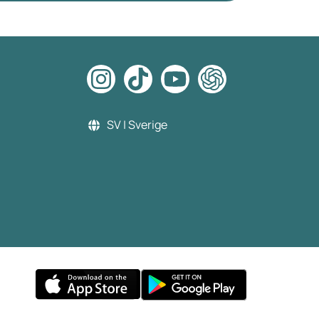
ktminskning, men de har olika verkningssätt.
den här artikeln går vi närmare in på de båda
kemedlens effekt, verkningssätt och
ktigaste skillnader.
SV | Sverige