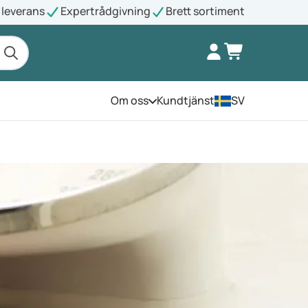
leverans
Expertrådgivning
Brett sortiment
Om oss
Kundtjänst
SV
Öppna menyn