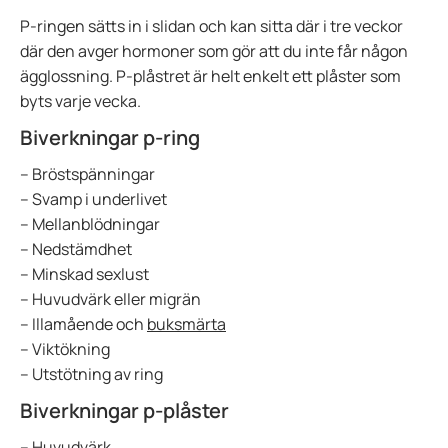
P-ringen sätts in i slidan och kan sitta där i tre veckor
där den avger hormoner som gör att du inte får någon
ägglossning. P-plåstret är helt enkelt ett plåster som
byts varje vecka.
Biverkningar p-ring
– Bröstspänningar
– Svamp i underlivet
– Mellanblödningar
– Nedstämdhet
– Minskad sexlust
– Huvudvärk eller migrän
– Illamående och
buksmärta
– Viktökning
– Utstötning av ring
Biverkningar p-plåster
– Huvudvärk