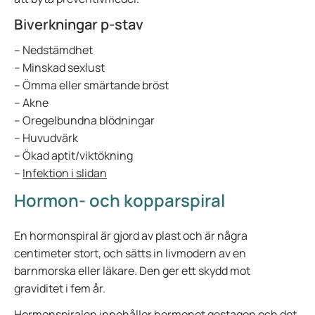
Biverkningar p-stav
– Nedstämdhet
– Minskad sexlust
– Ömma eller smärtande bröst
– Akne
– Oregelbundna blödningar
– Huvudvärk
– Ökad aptit/viktökning
–
Infektion i slidan
Hormon- och kopparspiral
En hormonspiral är gjord av plast och är några
centimeter stort, och sätts in livmodern av en
barnmorska eller läkare. Den ger ett skydd mot
graviditet i fem år.
Hormonspiralen innehåller hormonet gestagen och det