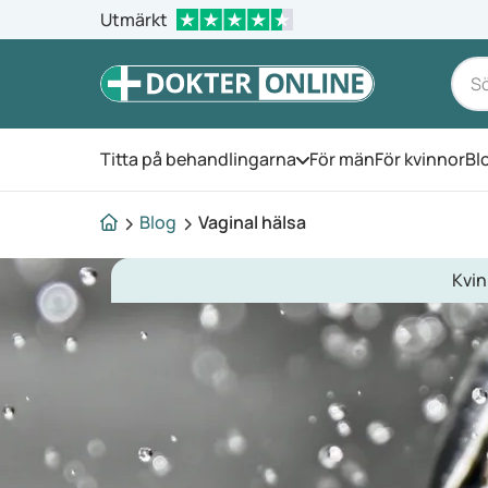
Utmärkt
Titta på behandlingarna
För män
För kvinnor
Bl
Öppna menyn
Blog
Vaginal hälsa
Kvin