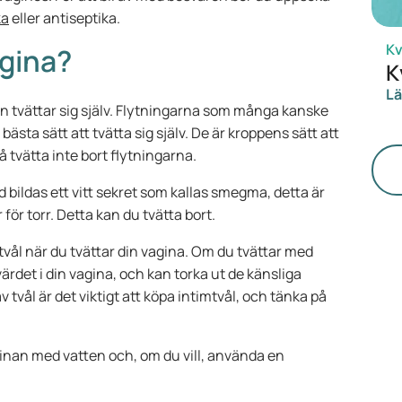
ka
eller antiseptika.
Kv
agina?
K
Lä
en tvättar sig själv. Flytningarna som många kanske
bästa sätt att tvätta sig själv. De är kroppens sätt att
å tvätta inte bort flytningarna.
d bildas ett vitt sekret som kallas smegma, detta är
r för torr. Detta kan du tvätta bort.
tvål när du tvättar din vagina. Om du tvättar med
ärdet i din vagina, och kan torka ut de känsliga
vål är det viktigt att köpa intimtvål, och tänka på
aginan med vatten och, om du vill, använda en