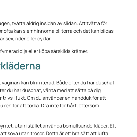
n, tvätta aldrig insidan av slidan. Att tvätta för
för ofta kan slemhinnorna bli torra och det kan bildas
 sex, rider eller cyklar.
ymerad olja eller köpa särskilda krämer.
rkläderna
 vaginan kan bli irriterad. Både efter du har duschat
fter du har duschat, vänta med att sätta på dig
er trivs i fukt. Om du använder en handduk för att
duken för att torka. Dra inte för hårt, eftersom
 syntet, utan istället använda bomullsunderkläder. Ett
att sova utan trosor. Detta är ett bra sätt att lufta