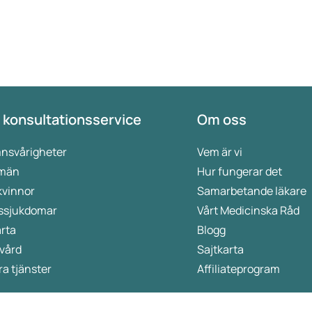
 konsultationsservice
Om oss
nsvårigheter
Vem är vi
 män
Hur fungerar det
kvinnor
Samarbetande läkare
ssjukdomar
Vårt Medicinska Råd
rta
Blogg
vård
Sajtkarta
a tjänster
Affiliateprogram