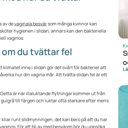
ra av de
vaginala besvär
som många kvinnor kan
 sköter hygienen i slidan, annars kan den bakteriella
iell vaginos.
Kv
om du tvättar fel
S
o
t klimatet inne i slidan gör det svårt för bakterier att
Lä
verka hur din vagina mår. Att tvätta slidan fel är ett
 Detta är när illaluktande flytningar kommer ut från
 gulgrå till färgen och luktar ofta starkare efter mens
r kliar runt slidmynningen, det kan bero på att du har
 vaginos. För att bli av med besvären bör du uppsöka