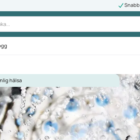
Snabb 
ogg
nlig hälsa