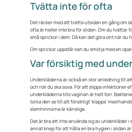
Tvätta inte för ofta
Det räcker med att tvätta utsidan en gång om dage
ofta är heller inte bra för slidan. Om du tvättar 
små sprickor i dem. Då kan det göra ont när du har
Om sprickor uppstår kan du smörja med en oparf
Var försiktig med unde
Underkläderna är också en stor anledning till att
och när du ska sova. För att slippa infektioner e
underkläderna tills vaginan är helt torr. Bakteri
torka den se till att försiktigt ’klappa’ med hand
slemhinnorna är känsliga.
Det är bra att inte använda sig av underkläder i
annat knep för att hålla en bra hygien i slidan är 