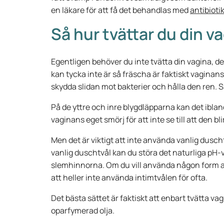
en läkare för att få det behandlas med
antibioti
Så hur tvättar du din v
Egentligen behöver du inte tvätta din vagina, d
kan tycka inte är så fräscha är faktiskt vaginans 
skydda slidan mot bakterier och hålla den ren. S
På de yttre och inre blygdläpparna kan det iblan
vaginans eget smörj för att inte se till att den bli
Men det är viktigt att inte använda vanlig dusch
vanlig duschtvål kan du störa det naturliga pH-v
slemhinnorna. Om du vill använda någon form av t
att heller inte använda intimtvålen för ofta.
Det bästa sättet är faktiskt att enbart tvätta v
oparfymerad olja.