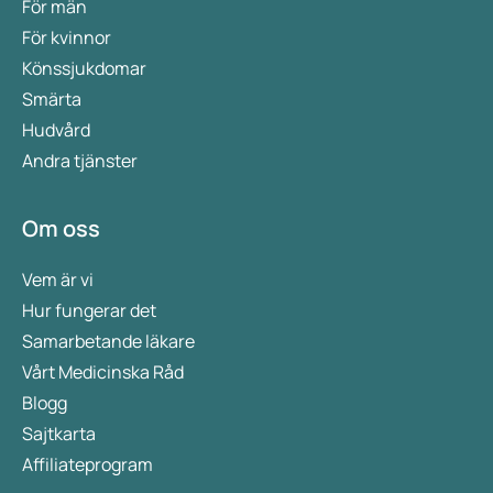
För män
För kvinnor
Könssjukdomar
Smärta
Hudvård
Andra tjänster
Om oss
Vem är vi
Hur fungerar det
Samarbetande läkare
Vårt Medicinska Råd
Blogg
Sajtkarta
Affiliateprogram