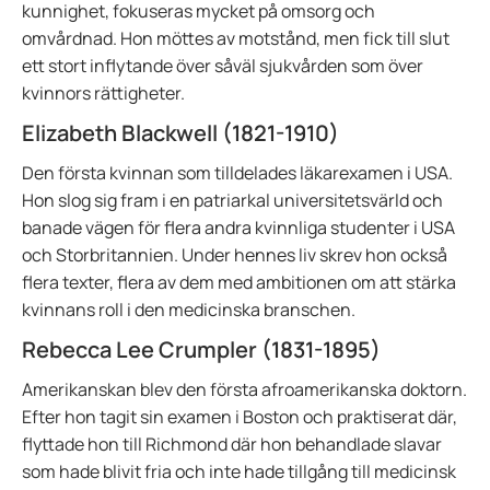
kunnighet, fokuseras mycket på omsorg och
omvårdnad. Hon möttes av motstånd, men fick till slut
ett stort inflytande över såväl sjukvården som över
kvinnors rättigheter.
Elizabeth Blackwell (1821-1910)
Den första kvinnan som tilldelades läkarexamen i USA.
Hon slog sig fram i en patriarkal universitetsvärld och
banade vägen för flera andra kvinnliga studenter i USA
och Storbritannien. Under hennes liv skrev hon också
flera texter, flera av dem med ambitionen om att stärka
kvinnans roll i den medicinska branschen.
Rebecca Lee Crumpler (1831-1895)
Amerikanskan blev den första afroamerikanska doktorn.
Efter hon tagit sin examen i Boston och praktiserat där,
flyttade hon till Richmond där hon behandlade slavar
som hade blivit fria och inte hade tillgång till medicinsk