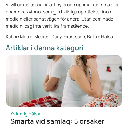
Vi vill också passa på att hylla och uppmärksamma alla
onämnda kvinnor som gjort viktiga upptäckter inom
medicin eller banat vägen för andra. Utan dem hade
medicin idag inte varit lika framstående.
Källor:
Metro
,
Medical Daily
,
Expressen
,
Bättre Hälsa
Artiklar i denna kategori
Kvinnlig hälsa
Smärta vid samlag: 5 orsaker