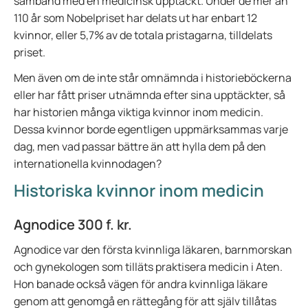
samband med en medicinsk upptäckt. Under de mer än
110 år som Nobelpriset har delats ut har enbart 12
kvinnor, eller 5,7% av de totala pristagarna, tilldelats
priset.
Men även om de inte står omnämnda i historieböckerna
eller har fått priser utnämnda efter sina upptäckter, så
har historien många viktiga kvinnor inom medicin.
Dessa kvinnor borde egentligen uppmärksammas varje
dag, men vad passar bättre än att hylla dem på den
internationella kvinnodagen?
Historiska kvinnor inom medicin
Agnodice 300 f. kr.
Agnodice var den första kvinnliga läkaren, barnmorskan
och gynekologen som tilläts praktisera medicin i Aten.
Hon banade också vägen för andra kvinnliga läkare
genom att genomgå en rättegång för att själv tillåtas