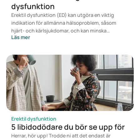
dysfunktion
Erektil dysfunktion (ED) kan utgöra en viktig
indikation för allmänna hälsoproblem, såsom
hjärt- och kärlsjukdomar, och kan minska
Läs mer
livskvaliteten avsevärt. I den här artikeln utforskar
vi hur kosten kan bidra till att förebygga och
eventuellt förbättra besvär vid erektil dysfunktion.
Vi förklarar vad erektil dysfunktion är, vilka
näringsfaktorer som inverkar och vilka kostråd
som kan hjälpa till att ge lindring vid detta
tillstånd.
Erektil dysfunktion
5 libidodödare du bör se upp för
Herrar, hör upp! Trodde ni att det endast är