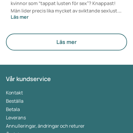
kvinnor som “tappat lusten för sex”? Knappast!
Män lider precis lika mycket av sviktande sexlust.
Läs mer
Som tur är, kan ett sänkt libido undvikas och
enkelt botas. Dokteronline.com radar härmed upp
de fem främsta libidodödarna. Undvik dessa
orosmoment och bli på nytt en tiger i sängen!
Läs mer
Vår kundservice
Kontakt
Beställa
Betala
Leverans
Annulleringar, ändringar och returer