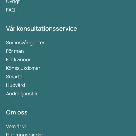
Övrigt
FAQ
Vår konsultationsservice
Sömnsvårigheter
För män
För kvinnor
Könssjukdomar
Smärta
Hudvård
Andra tjänster
Om oss
Vem är vi
Hur fungerar det