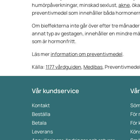
humörpåverkningar, minskad sexlust,
akne
, ök
preventivmedel som innehåller båda hormonerna,
Om bieffekterna inte går över efter tre månader ä
annat typ av gestagen, innehåller en mindre m
som är hormonfritt.
Läs mer
information om preventivmedel
.
Källa:
1177 vårdguiden
,
Medibas
, Preventivmede
Vår kundservice
Vår
Kontakt
Söm
Beställa
För
Betala
För 
Leverans
Kön