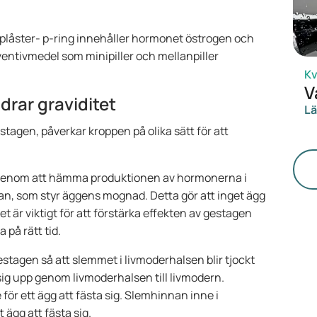
plåster- p-ring innehåller hormonet östrogen och
entivmedel som minipiller och mellanpiller
Kv
V
rar graviditet
Lä
tagen, påverkar kroppen på olika sätt för att
ar genom att hämma produktionen av hormonerna i
nan, som styr äggens mognad. Detta gör att inget ägg
 är viktigt för att förstärka effekten av gestagen
 på rätt tid.
agen så att slemmet i livmoderhalsen blir tjockt
a sig upp genom livmoderhalsen till livmodern.
för ett ägg att fästa sig. Slemhinnan inne i
t ägg att fästa sig.