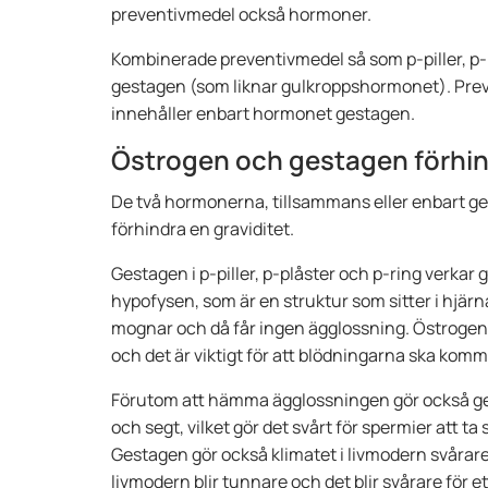
preventivmedel också hormoner.
Kombinerade preventivmedel så som p-piller, p-
gestagen (som liknar gulkroppshormonet). Prev
innehåller enbart hormonet gestagen.
Östrogen och gestagen förhind
De två hormonerna, tillsammans eller enbart ges
förhindra en graviditet.
Gestagen i p-piller, p-plåster och p-ring verk
hypofysen, som är en struktur som sitter i hjär
mognar och då får ingen ägglossning. Östrogenet
och det är viktigt för att blödningarna ska komma
Förutom att hämma ägglossningen gör också gest
och segt, vilket gör det svårt för spermier att t
Gestagen gör också klimatet i livmodern svårare 
livmodern blir tunnare och det blir svårare för et