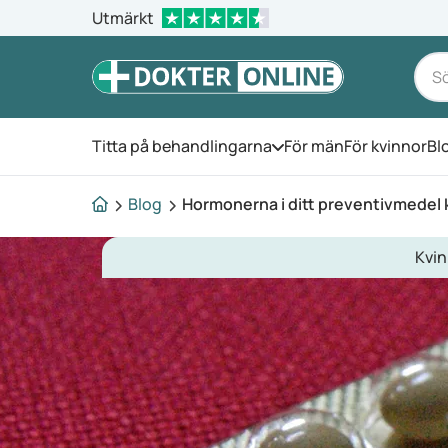
Utmärkt
Titta på behandlingarna
För män
För kvinnor
Bl
Öppna menyn
Blog
Hormonerna i ditt preventivmedel 
Kvin