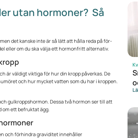
ler utan hormoner? Så
en det kanske inte är så lätt att hålla reda på för-
eller om du ska välja ett hormonfritt alternativ.
 kropp
Kv
S
ch är väldigt viktiga för hur din kropp påverkas. De
o
humöret och hur mycket vatten som du har i kroppen.
Lä
ch gulkroppshormon. Dessa två hormon ser till att
 om ett befruktat ägg.
 hormoner
en och förhindra graviditet innehåller