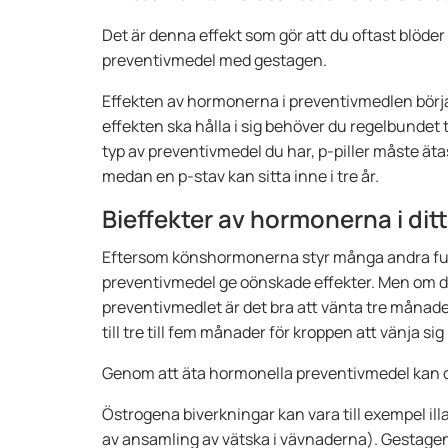
Det är denna effekt som gör att du oftast blöd
preventivmedel med gestagen.
Effekten av hormonerna i preventivmedlen börjar
effekten ska hålla i sig behöver du regelbundet 
typ av preventivmedel du har, p-piller måste äta
medan en p-stav kan sitta inne i tre år.
Bieffekter av hormonerna i dit
Eftersom könshormonerna styr många andra fun
preventivmedel ge oönskade effekter. Men om du
preventivmedlet är det bra att vänta tre månader
till tre till fem månader för kroppen att vänja s
Genom att äta hormonella preventivmedel kan d
Östrogena biverkningar kan vara till exempel i
av ansamling av vätska i vävnaderna). Gestage