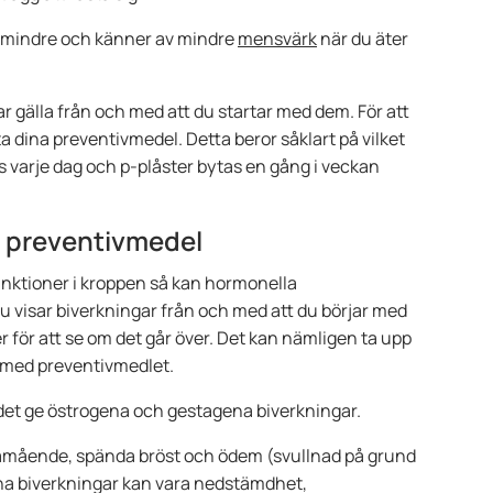
er mindre och känner av mindre
mensvärk
när du äter
 gälla från och med att du startar med dem. För att
ta dina preventivmedel. Detta beror såklart på vilket
s varje dag och p-plåster bytas en gång i veckan
t preventivmedel
ktioner i kroppen så kan hormonella
 visar biverkningar från och med att du börjar med
 för att se om det går över. Det kan nämligen ta upp
ig med preventivmedlet.
et ge östrogena och gestagena biverkningar.
llamående, spända bröst och ödem (svullnad på grund
na biverkningar kan vara nedstämdhet,