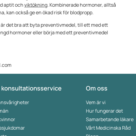
ad aptit och
viktökning
. Kombinerade hormoner, alltså
 kan också ge en ökad risk för blodpropp.
r det bra att byta preventivmedel, till ett med ett
ängd hormoner eller börja med ett preventivmedel
l.com
 konsultationsservice
Om oss
nsvårigheter
Vem är vi
 män
Hur fungerar det
kvinnor
Samarbetande läkare
ssjukdomar
Vårt Medicinska Råd