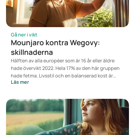
Gå ner i vikt
Mounjaro kontra Wegovy:
skillnaderna
Hälften av alla européer som är 16 år eller äldre
hade övervikt 2022. Hela 17% av den här gruppen
hade fetma. Livsstil och en balanserad kost är
Läs mer
grunden för en hälsosam vikt, men om det inte
räcker kan läkemedel vara ett alternativ. Mounjaro
är utvecklat för behandling av typ 2-diabetes,
medan Wegovy är framtaget för viktminskning
och viktkontroll. Mounjaro har dock också positiva
effekter på viktminskning och viktkontroll. I den
här artikeln går vi igenom båda läkemedlen, deras