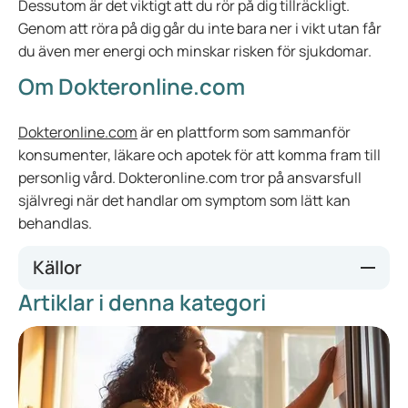
Dessutom är det viktigt att du rör på dig tillräckligt.
Genom att röra på dig går du inte bara ner i vikt utan får
du även mer energi och minskar risken för sjukdomar.
Om Dokteronline.com
Dokteronline.com
är en plattform som sammanför
konsumenter, läkare och apotek för att komma fram till
personlig vård. Dokteronline.com tror på ansvarsfull
självregi när det handlar om symptom som lätt kan
behandlas.
Källor
Artiklar i denna kategori
Emtics. (2019, 4 oktober). Den bästa bantningsmedicinen:
effektivitet & medicinskt råd. Emtics.