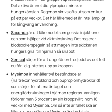
Det aktiva ämnet dietylpropion minskar
hungerkänslan. Regenon skrivs ofta ut som en kur
på ett par veckor. Det här läkemedlet är inte lämpligt
för långvarig användning.
Saxenda
är ett läkemedel som ges via injektioner
och som hjälper vid viktminskning. Det reglerar
blodsockerspegeln så att magen inte skickar en
hungersignal till hjärnan så snabbt.
Xenical
sörjer för att ungefär en tredjedel av det fett
du får i dig inte tas upp av kroppen.
Mysimba
innehåller två beståndsdelar
(naltrexonhydroklorid och bupropionhydroklorid)
som sörjer för att matintaget och
energiförbrukningen i hjärnan regleras. Vanligen
förlorar man 5 procent av sin kroppsvikt inom 16
veckor med Mysimba. Om så inte är fallet ska en
läkare undersöka om Mysimba är den bästa