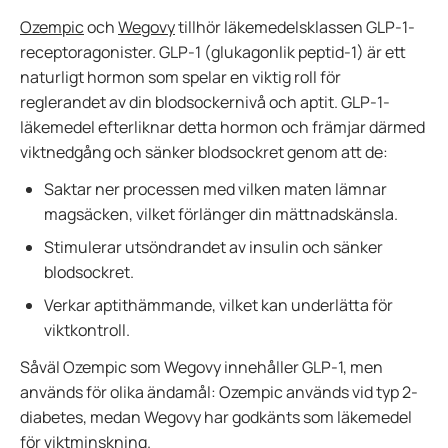
Ozempic
och
Wegovy
tillhör läkemedelsklassen GLP-1-
receptoragonister. GLP-1 (glukagonlik peptid-1) är ett
naturligt hormon som spelar en viktig roll för
reglerandet av din blodsockernivå och aptit. GLP-1-
läkemedel efterliknar detta hormon och främjar därmed
viktnedgång och sänker blodsockret genom att de:
Saktar ner processen med vilken maten lämnar
magsäcken, vilket förlänger din mättnadskänsla.
Stimulerar utsöndrandet av insulin och sänker
blodsockret.
Verkar aptithämmande, vilket kan underlätta för
viktkontroll.
Såväl Ozempic som Wegovy innehåller GLP-1, men
används för olika ändamål: Ozempic används vid typ 2-
diabetes, medan Wegovy har godkänts som läkemedel
för viktminskning.