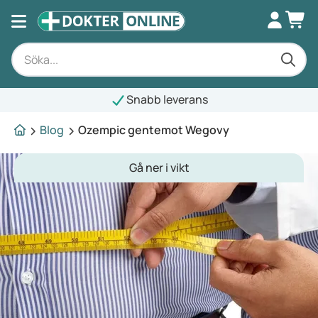
Snabb leverans
Blog
Ozempic gentemot Wegovy
Gå ner i vikt