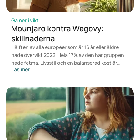
Gå ner i vikt
Mounjaro kontra Wegovy:
skillnaderna
Hälften av alla européer som är 16 år eller äldre
hade övervikt 2022. Hela 17% av den här gruppen
hade fetma. Livsstil och en balanserad kost är
Läs mer
grunden för en hälsosam vikt, men om det inte
räcker kan läkemedel vara ett alternativ. Mounjaro
är utvecklat för behandling av typ 2-diabetes,
medan Wegovy är framtaget för viktminskning
och viktkontroll. Mounjaro har dock också positiva
effekter på viktminskning och viktkontroll. I den
här artikeln går vi igenom båda läkemedlen, deras
effekter på vikten, de viktigaste skillnaderna och
biverkningarna.