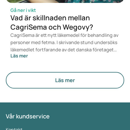
Gå ner i vikt
Vad är skillnaden mellan
CagriSema och Wegovy?
CagriSema är ett nytt läkemedel för behandling av
personer med fetma. I skrivande stund undersöks
läkemedlet fortfarande av det danska företaget
Läs mer
Novo Nordisk och har ännu inte kommit ut på
marknaden. Vad är då skillnaden mellan
CagriSema och Wegovy (som redan finns på
marknaden)? Bägge läkemedel har framställts för
Läs mer
att främja viktminskning, men de har olika
verkningssätt. I den här artikeln går vi närmare in
på de båda läkemedlens effekt, verkningssätt och
viktigaste skillnader.
Vår kundservice
Kontakt