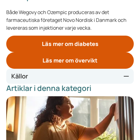
Både Wegovy och Ozempic produceras av det
farmaceutiska företaget Novo Nordisk i Danmark och
levereras som injektioner varje vecka.
Läs mer om diabetes
Läs mer om övervikt
Källor
Artiklar i denna kategori
Wat is het verschil tussen Wegovy en Ozempic? – De
London Obesity Clinic De London Obesity Clinic
(thelondonobesityclinic.com)
Ozempic injectie pen: Gebruik, Bijwerkingen,
Waarschuwingen – Drugs.com
Hoe Ozempic vs. Wegovy (Semaglutide) te gebruiken voor
gewichtsverlies – Dr. Richard Lipman MD