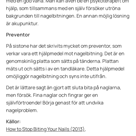
med en god vana. Man kan även be en psykoterapeft om
hjälp, som tillsammans med en själv försöker utröna
bakgrunden till nagelbitningen. En annan möjlig lösning
är akupunktur.
Preventor
På sistone har det skrivits mycket om preventor, som
verkar vara ett hjälpmedel mot nagelbitning. Det är en
genomskinlig platta som sätts på tänderna. Plattan
mäts ut och sätts i av en tandläkare. Detta hjälpmedel
omöjliggör nagelbitning och syns inte utifrån.
Det är lättare sagt än gjort att sluta bita på naglarna,
men försök. Fina naglar och fingrar ger en
självförtroende! Börja genast för att undvika
nagelproblem.
Källor:
How to Stop Biting Your Nails (2013)
,