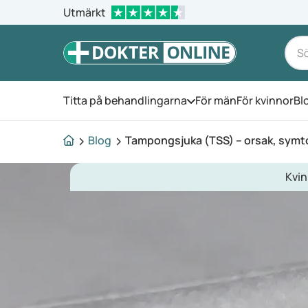
Utmärkt
Titta på behandlingarna
För män
För kvinnor
Bl
Öppna menyn
Blog
Tampongsjuka (TSS) – orsak, symt
Kvin