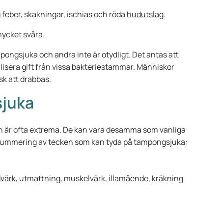
 feber, skakningar, ischias och röda
hudutslag
.
mycket svåra.
ongsjuka och andra inte är otydligt. Det antas att
ralisera gift från vissa bakteriestammar. Människor
sk att drabbas.
juka
h är ofta extrema. De kan vara desamma som vanliga
 summering av tecken som kan tyda på tampongsjuka:
värk
, utmattning, muskelvärk, illamående, kräkning