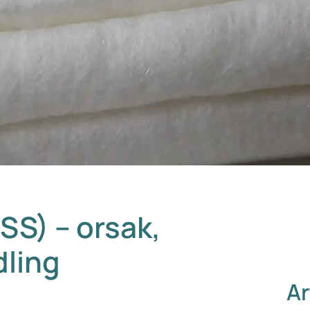
S) – orsak,
ling
Ar