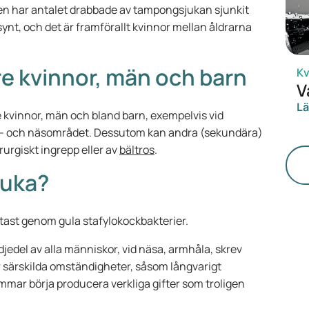
n har antalet drabbade av tampongsjukan sjunkit
nt, och det är framförallt kvinnor mellan åldrarna
e kvinnor, män och barn
Kv
V
Lä
kvinnor, män och bland barn, exempelvis vid
n- och näsområdet. Dessutom kan andra (sekundära)
irurgiskt ingrepp eller av
bältros
.
juka?
ftast genom gula stafylokockbakterier.
edel av alla människor, vid näsa, armhåla, skrev
er särskilda omständigheter, såsom långvarigt
ar börja producera verkliga gifter som troligen