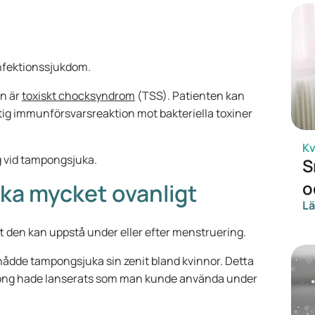
infektionssjukdom.
n är
toxiskt chocksyndrom
(TSS). Patienten kan
ig immunförsvarsreaktion mot bakteriella toxiner
Kv
g vid tampongsjuka.
S
o
ka mycket ovanligt
Lä
t den kan uppstå under eller efter menstruering.
 nådde tampongsjuka sin zenit bland kvinnor. Detta
ong hade lanserats som man kunde använda under