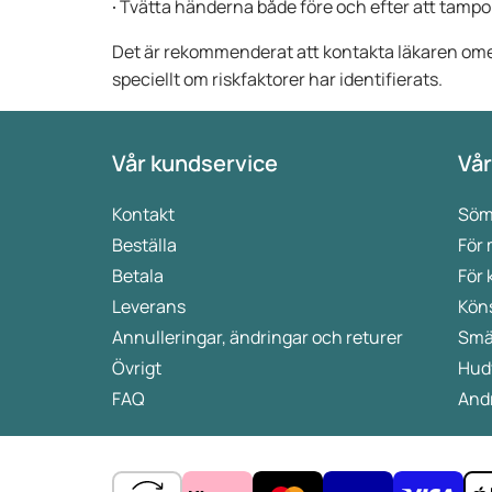
·
Tvätta händerna både före och efter att tampon
Det är rekommenderat att kontakta läkaren o
speciellt om riskfaktorer har identifierats.
Vår kundservice
Vår
Kontakt
Söm
Beställa
För
Betala
För 
Leverans
Kön
Annulleringar, ändringar och returer
Smä
Övrigt
Hud
FAQ
Andr