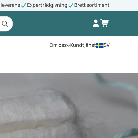
leverans
Expertrådgivning
Brett sortiment
Om oss
Kundtjänst
SV
Öppna menyn