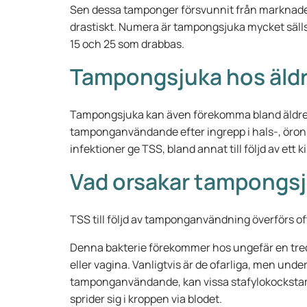
Sen dessa tamponger försvunnit från marknade
drastiskt. Numera är tampongsjuka mycket sällsy
15 och 25 som drabbas.
Tampongsjuka hos äldr
Tampongsjuka kan även förekomma bland äldre 
tamponganvändande efter ingrepp i hals-, öro
infektioner ge TSS, bland annat till följd av ett k
Vad orsakar tampongs
TSS till följd av tamponganvändning överförs o
Denna bakterie förekommer hos ungefär en tredj
eller vagina. Vanligtvis är de ofarliga, men und
tamponganvändande, kan vissa stafylokockstamm
sprider sig i kroppen via blodet.