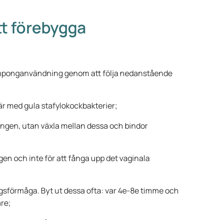
tt förebygga
tamponganvändning genom att följa nedanstående
r med gula stafylokockbakterier;
gen, utan växla mellan dessa och bindor
 och inte för att fånga upp det vaginala
förmåga. Byt ut dessa ofta: var 4e-8e timme och
are;