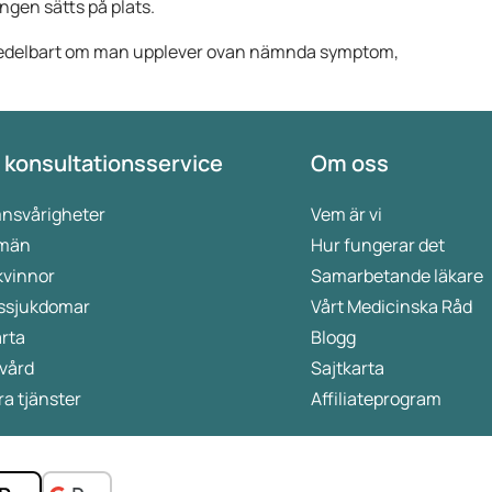
gen sätts på plats.
medelbart om man upplever ovan nämnda symptom,
 konsultationsservice
Om oss
nsvårigheter
Vem är vi
 män
Hur fungerar det
kvinnor
Samarbetande läkare
ssjukdomar
Vårt Medicinska Råd
rta
Blogg
vård
Sajtkarta
a tjänster
Affiliateprogram