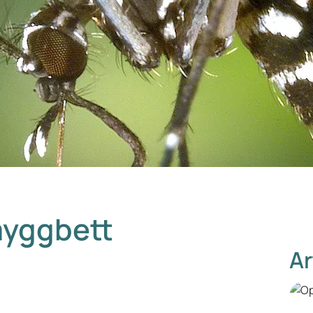
myggbett
Ar