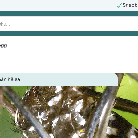
Snabb 
ogg
män hälsa