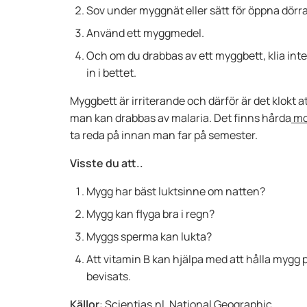
Sov under myggnät eller sätt för öppna dör
Använd ett myggmedel.
Och om du drabbas av ett myggbett, klia int
in i bettet.
Myggbett är irriterande och därför är det klokt at
man kan drabbas av malaria. Det finns hårda
mo
ta reda på innan man far på semester.
Visste du att..
Mygg har bäst luktsinne om natten?
Mygg kan flyga bra i regn?
Myggs sperma kan lukta?
Att vitamin B kan hjälpa med att hålla mygg 
bevisats.
Källor
:
Scientias.nl
,
National Geographic