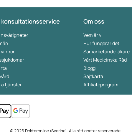
 konsultationsservice
Om oss
nsvårigheter
Vem är vi
 män
Hur fungerar det
kvinnor
Samarbetande läkare
ssjukdomar
Vårt Medicinska Råd
rta
Blogg
vård
Sajtkarta
a tjänster
Affiliateprogram
© 2026 Dokteronline (Sverige). Alla rättigheter reserverade.