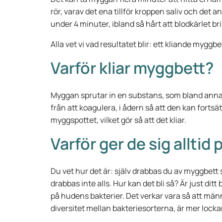
rör, varav det ena tillför kroppen saliv och de
under 4 minuter, ibland så hårt att blodkärlet bri
Alla vet vi vad resultatet blir: ett kliande mygg
Varför kliar myggbett?
Myggan sprutar in en substans, som bland annat
från att koagulera, i ådern så att den kan forts
myggspottet, vilket gör så att det kliar.
Varför ger de sig alltid 
Du vet hur det är: själv drabbas du av myggbet
drabbas inte alls. Hur kan det bli så? Är just dit
på hudens bakterier. Det verkar vara så att mä
diversitet mellan bakteriesorterna, är mer lock