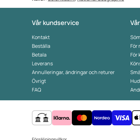
Vår kundservice
Vår
Kontakt
Söm
Beställa
För
Betala
För 
Leverans
Kön
Annulleringar, ändringar och returer
Smä
Övrigt
Hud
FAQ
Andr
Försäljningsvillkor