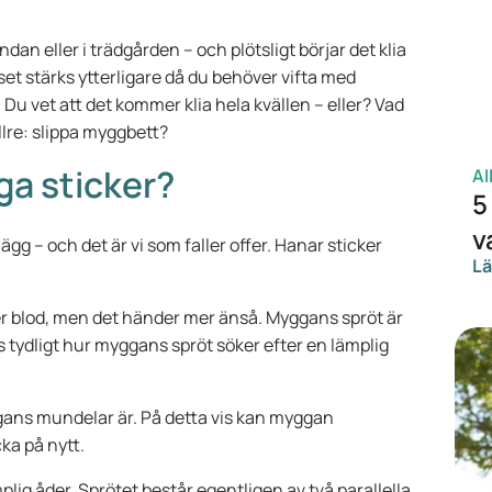
dan eller i trädgården – och plötsligt börjar det klia
et stärks ytterligare då du behöver vifta med
Du vet att det kommer klia hela kvällen – eller? Vad
llre: slippa myggbett?
ga sticker?
Al
5
v
g – och det är vi som faller offer. Hanar sticker
Lä
er blod, men det händer mer änså. Myggans spröt är
s tydligt hur myggans spröt söker efter en lämplig
ggans mundelar är. På detta vis kan myggan
ka på nytt.
lig åder. Sprötet består egentligen av två parallella