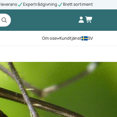
leverans
Expertrådgivning
Brett sortiment
Om oss
Kundtjänst
SV
Öppna menyn