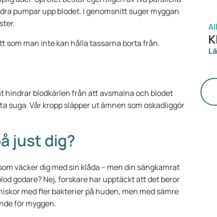
t andra pumpar upp blodet. I genomsnitt suger myggan
ster.
Al
K
bett som man inte kan hålla tassarna borta från.
Lä
 hindrar blodkärlen från att avsmalna och blodet
ätta suga. Vår kropp släpper ut ämnen som oskadliggör
på just dig?
t som väcker dig med sin klåda – men din sängkamrat
t blod godare? Nej, forskare har upptäckt att det beror
nniskor med fler bakterier på huden, men med sämre
ande för myggen.