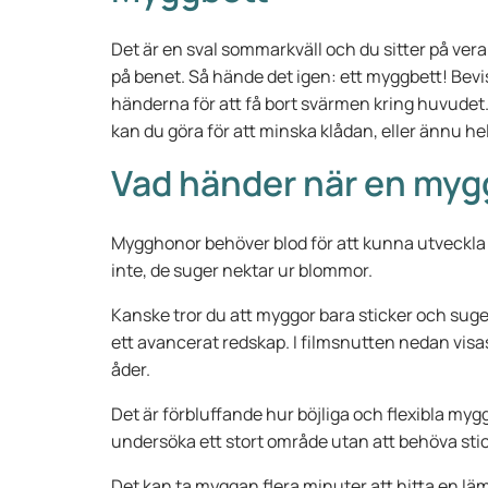
Det är en sval sommarkväll och du sitter på veran
på benet. Så hände det igen: ett myggbett! Bevis
händerna för att få bort svärmen kring huvudet. 
kan du göra för att minska klådan, eller ännu he
Vad händer när en myg
Mygghonor behöver blod för att kunna utveckla äg
inte, de suger nektar ur blommor.
Kanske tror du att myggor bara sticker och sug
ett avancerat redskap. I filmsnutten nedan visa
åder.
Det är förbluffande hur böjliga och flexibla my
undersöka ett stort område utan att behöva stic
Det kan ta myggan flera minuter att hitta en lämp