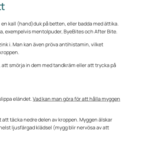
t
 en kall (hand)duk på betten, eller badda med ättika.
a, exempelvis mentolpuder, ByeBites och After Bite.
nk i. Man kan även pröva antihistamin, vilket
 kroppen.
, att smörja in dem med tandkräm eller att trycka på
slippa eländet.
Vad kan man göra för att hålla myggen
gt att täcka nedre delen av kroppen. Myggen älskar
helst ljusfärgad klädsel (mygg blir nervösa av att