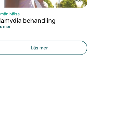
lmän hälsa
lamydia behandling
s mer
Läs mer