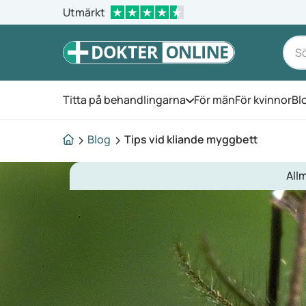
Utmärkt
Titta på behandlingarna
För män
För kvinnor
Bl
Öppna menyn
Blog
Tips vid kliande myggbett
All