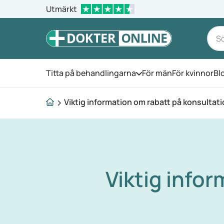
Utmärkt
Titta på behandlingarna
För män
För kvinnor
Bl
Öppna menyn
Viktig information om rabatt på konsultat
Viktig info