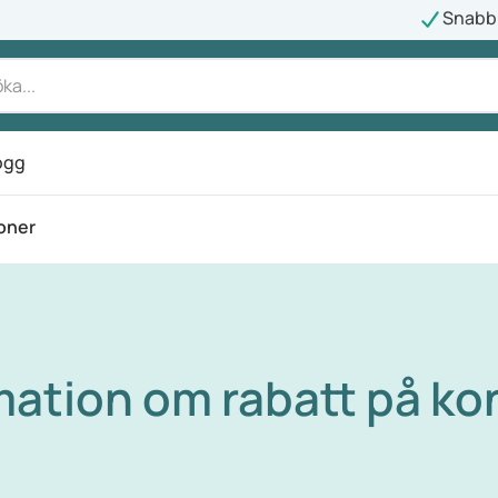
Snabb 
ogg
ioner
rmation om rabatt på ko