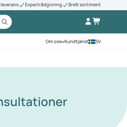
leverans
Expertrådgivning
Brett sortiment
Om oss
Kundtjänst
SV
Öppna menyn
nsultationer