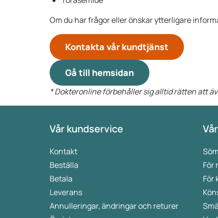
Torasemide
Om du har frågor eller önskar ytterligare informa
Kontakta vår kundtjänst
Gå till hemsidan
* Dokteronline förbehåller sig alltid rätten att
Vår kundservice
Vår
Kontakt
Söm
Beställa
För
Betala
För 
Leverans
Kön
Annulleringar, ändringar och returer
Smä