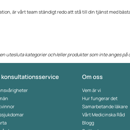
tion, är vårt team ständigt redo att stå till din tjänst med bäs
 även utesluta kategorier och/eller produkter som inte anges p
 konsultationsservice
Om oss
nsvårigheter
Vem är vi
 män
Hur fungerar det
kvinnor
Samarbetande läkare
ssjukdomar
Vårt Medicinska Råd
rta
Blogg