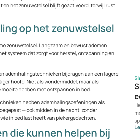
en het zenuwstelsel blijft geactiveerd, terwijl rust
kl
u 
li
ling op het zenuwstelsel
ee
nome zenuwstelsel. Langzaam en bewust ademen
et systeem dat zorgt voor herstel, ontspanning en
n ademhalingstechnieken bijdragen aan een lagere
Sl
iger hoofd. Niet als wondermiddel, maar als
S
e moeite hebben met ontspannen in bed.
e
stechnieken hebben ademhalingsoefeningen als
He
 toegepast — ook midden in de nacht, zonder
mo
 wie in bed last heeft van piekergedachten.
sp
L
pr
 die kunnen helpen bij
ve