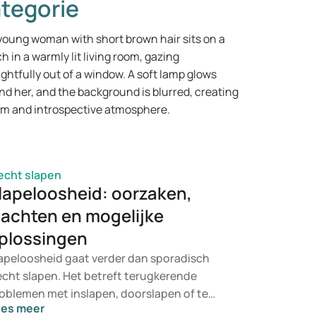
tegorie
echt slapen
lapeloosheid: oorzaken,
lachten en mogelijke
plossingen
apeloosheid gaat verder dan sporadisch
echt slapen. Het betreft terugkerende
oblemen met inslapen, doorslapen of te
ees meer
oeg ontwaken, vaak gepaard gaande met