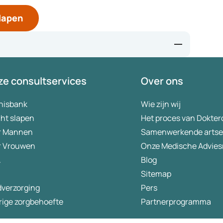
slapen
-relaxation-techniques-to-reduce-stress
e consultservices
Over ons
s-for-beating-anxiety-to-get-a-better-nights-sleep
-techniques-sleep
nisbank
Wie zijn wij
ht slapen
Het proces van Dokter
r Mannen
Samenwerkende arts
r Vrouwen
Onze Medische Advies
A
Blog
Sitemap
dverzorging
Pers
rige zorgbehoefte
Partnerprogramma