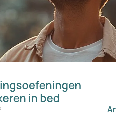
ingsoefeningen
keren in bed
Ar
e