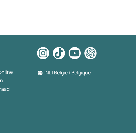
online
NL | België / Belgique
en
raad