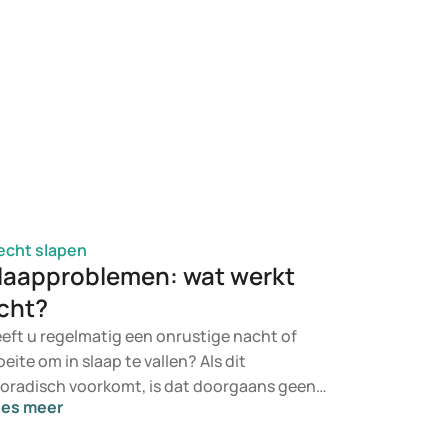
achten gedurende de dag. In dit artikel leest
welke oorzaken hier vaak aan ten grondslag
ggen, wat verlichting kan bieden en wanneer
n behandeling aangewezen is.
echt slapen
laapproblemen: wat werkt
cht?
eft u regelmatig een onrustige nacht of
eite om in slaap te vallen? Als dit
oradisch voorkomt, is dat doorgaans geen
ees meer
obleem. Het lichaam beschikt over het
rmogen om zichzelf te herstellen. Wanneer