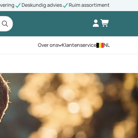
evering
Deskundig advies
Ruim assortiment
Over ons
Klantenservice
NL
Open het menu