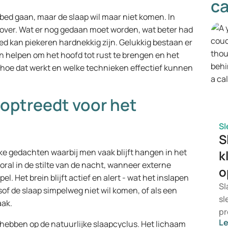
ca
ed gaan, maar de slaap wil maar niet komen. In
over. Wat er nog gedaan moet worden, wat beter had
ed kan piekeren hardnekkig zijn. Gelukkig bestaan er
helpen om het hoofd tot rust te brengen en het
it hoe dat werkt en welke technieken effectief kunnen
optreedt voor het
Sl
S
ke gedachten waarbij men vaak blijft hangen in het
k
ral in de stilte van de nacht, wanneer externe
o
el. Het brein blijft actief en alert - wat het inslapen
Sl
of de slaap simpelweg niet wil komen, of als een
sl
aak.
pr
L
hebben op de natuurlijke slaapcyclus. Het lichaam
vr