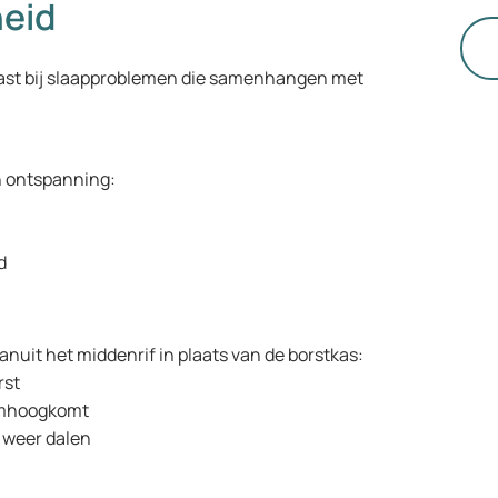
heid
di
ku
Di
st bij slaapproblemen die samenhangen met
kl
co
st
n ontspanning:
de
te
op
nd
ge
Op
aa
va
anuit het middenrif in plaats van de borstkas:
me
rst
mo
 omhoogkomt
be
k weer dalen