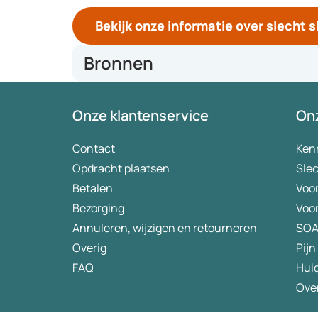
Bekijk onze informatie over slecht 
Bronnen
https://www.health.harvard.edu/mind-and-mood/six
Onze klantenservice
Onz
https://www.health.harvard.edu/mind-and-mood/tip
https://www.webmd.com/sleep-disorders/breathing
Contact
Ken
Opdracht plaatsen
Slec
Betalen
Voo
Bezorging
Voo
Annuleren, wijzigen en retourneren
SO
Overig
Pijn
FAQ
Hui
Ove