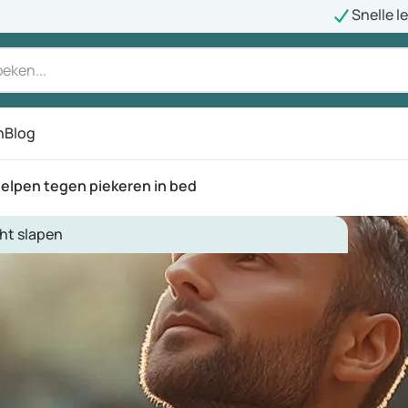
Snelle l
n
Blog
lpen tegen piekeren in bed
ht slapen