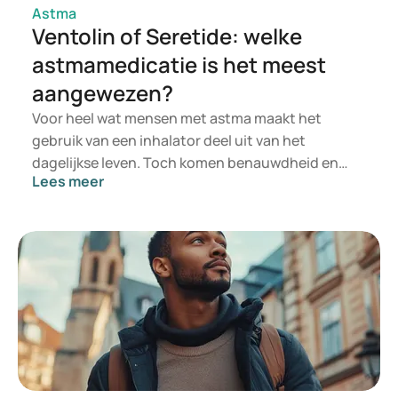
Astma
Ventolin of Seretide: welke
astmamedicatie is het meest
aangewezen?
Voor heel wat mensen met astma maakt het
gebruik van een inhalator deel uit van het
dagelijkse leven. Toch komen benauwdheid en
Lees meer
onzekerheid over de werking van de medicatie
geregeld terug. Bekende middelen als Ventolin en
Seretide roepen in de praktijk vaak vragen op: wat
is nu precies het verschil? Waarom krijgt de ene
patiënt enkel Ventolin en een andere een
combinatiepreparaat zoals Seretide? En volstaat
een luchtwegverwijder bij aanhoudende
klachten? Een heldere uitleg over de werking en
het gebruik van deze middelen helpt om de
behandeling te optimaliseren, misverstanden te