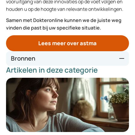
vooruitgang van deze innovaties op de voet volgen en
houden u op de hoogte van relevante ontwikkelingen.
Samen met Dokteronline kunnen we de juiste weg
vinden die past bij uw specifieke situatie.
Lees meer over astma
Bronnen
Artikelen in deze categorie
https://www.sanofi.com/en/media-room/press-
releases/2025/2025-04-15-05-00-00-3061368
2025-04-
15-05-00-00-3061368-en.pdf