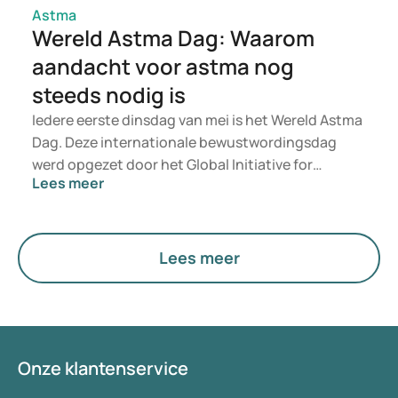
vermijden en bij te dragen aan een betere controle
Astma
van astma.
Wereld Astma Dag: Waarom
aandacht voor astma nog
steeds nodig is
Iedere eerste dinsdag van mei is het Wereld Astma
Dag. Deze internationale bewustwordingsdag
werd opgezet door het Global Initiative for
Lees meer
Asthma (GINA), met als doel de zorg voor mensen
met astma wereldwijd te verbeteren. In het
huidige thema – “It’s still needed” – wordt
onderstreept dat deze aandacht nog altijd hard
Lees meer
nodig is. Want hoewel astma in veel gevallen
behandelbaar is, blijft optimale controle voor veel
mensen een uitdaging. Niet alleen in
ontwikkelingslanden, maar ook dichter bij huis.
Onze klantenservice