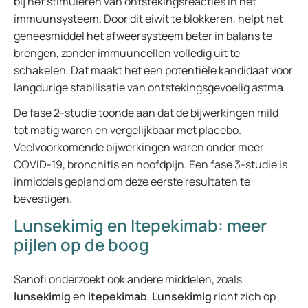
bij het stimuleren van ontstekingsreacties in het
immuunsysteem. Door dit eiwit te blokkeren, helpt het
geneesmiddel het afweersysteem beter in balans te
brengen, zonder immuuncellen volledig uit te
schakelen. Dat maakt het een potentiële kandidaat voor
langdurige stabilisatie van ontstekingsgevoelig astma.
De fase 2-studie
toonde aan dat de bijwerkingen mild
tot matig waren en vergelijkbaar met placebo.
Veelvoorkomende bijwerkingen waren onder meer
COVID-19, bronchitis en hoofdpijn. Een fase 3-studie is
inmiddels gepland om deze eerste resultaten te
bevestigen.
Lunsekimig en Itepekimab: meer
pijlen op de boog
Sanofi onderzoekt ook andere middelen, zoals
lunsekimig
en
itepekimab
.
Lunsekimig
richt zich op