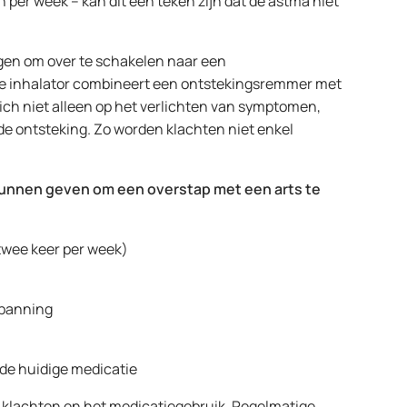
per week – kan dit een teken zijn dat de astma niet
gen om over te schakelen naar een
pe inhalator combineert een ontstekingsremmer met
ch niet alleen op het verlichten van symptomen,
e ontsteking. Zo worden klachten niet enkel
g kunnen geven om een overstap met een arts te
twee keer per week)
nspanning
n de huidige medicatie
e klachten en het medicatiegebruik. Regelmatige