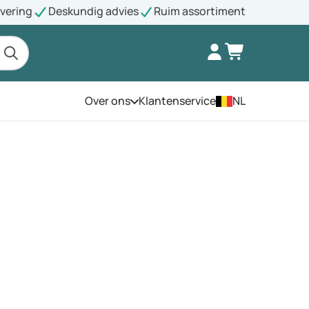
evering
Deskundig advies
Ruim assortiment
Over ons
Klantenservice
NL
Open het menu