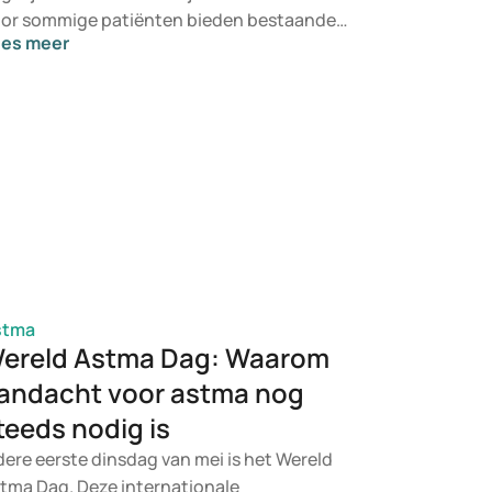
or sommige patiënten bieden bestaande
ees meer
handelingen onvoldoende verlichting.
nofi onderzoekt momenteel nieuwe
neesmiddelen die gericht zijn op vormen
n astma die moeilijk te behandelen zijn. Wat
uden deze ontwikkelingen precies in? En
t kunnen ze betekenen voor mensen met
nstig of ontstekingsgevoelig astma?
stma
ereld Astma Dag: Waarom
andacht voor astma nog
teeds nodig is
dere eerste dinsdag van mei is het Wereld
tma Dag. Deze internationale