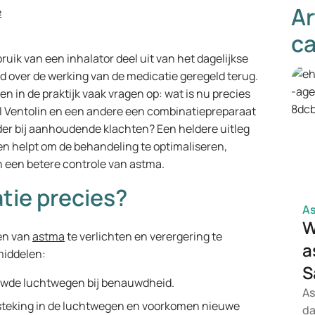
Ar
e
ca
ik van een inhalator deel uit van het dagelijkse
over de werking van de medicatie geregeld terug.
n in de praktijk vaak vragen op: wat is nu precies
el Ventolin en een andere een combinatiepreparaat
der bij aanhoudende klachten? Een heldere uitleg
en helpt om de behandeling te optimaliseren,
n een betere controle van astma.
ie precies?
A
W
en van
astma
te verlichten en verergering te
a
 middelen:
S
uwde luchtwegen bij benauwdheid.
As
steking in de luchtwegen en voorkomen nieuwe
da