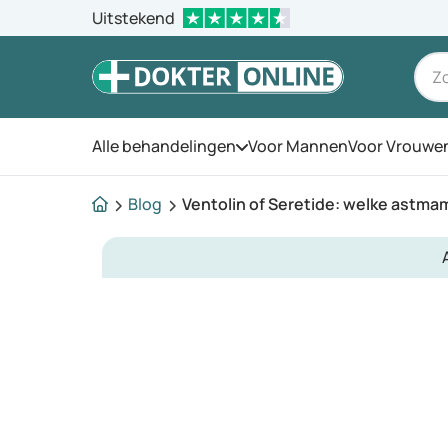
Uitstekend
Alle behandelingen
Voor Mannen
Voor Vrouwe
Open het menu
Blog
Ventolin of Seretide: welke astm