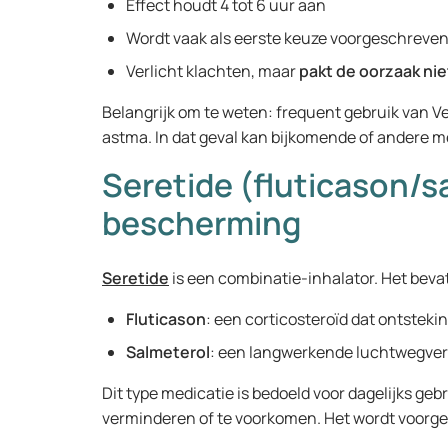
Effect houdt 4 tot 6 uur aan
Wordt vaak als eerste keuze voorgeschreve
Verlicht klachten, maar
pakt de oorzaak nie
Belangrijk om te weten: frequent gebruik van V
astma. In dat geval kan bijkomende of andere me
Seretide (fluticason/s
bescherming
Seretide
is een combinatie-inhalator. Het bev
Fluticason
: een corticosteroïd dat ontstek
Salmeterol
: een langwerkende luchtwegver
Dit type medicatie is bedoeld voor dagelijks ge
verminderen of te voorkomen. Het wordt voorg