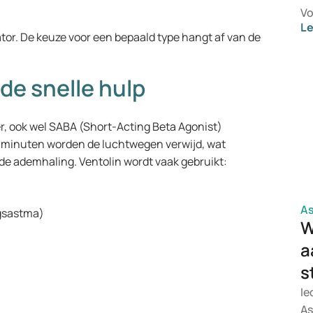
Vo
L
be
or. De keuze voor een bepaald type hangt af van de
Sa
ge
de snelle hulp
va
ho
wa
, ook wel SABA (Short-Acting Beta Agonist)
er
e minuten worden de luchtwegen verwijd, wat
nde ademhaling. Ventolin wordt vaak gebruikt:
A
ngsastma)
W
a
s
Ie
As