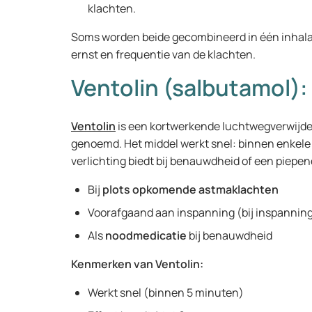
klachten.
Soms worden beide gecombineerd in één inhalat
ernst en frequentie van de klachten.
Ventolin (salbutamol): 
Ventolin
is een kortwerkende luchtwegverwijder
genoemd. Het middel werkt snel: binnen enkel
verlichting biedt bij benauwdheid of een piepe
Bij
plots opkomende astmaklachten
Voorafgaand aan inspanning (bij inspanni
Als
noodmedicatie
bij benauwdheid
Kenmerken van Ventolin:
Werkt snel (binnen 5 minuten)