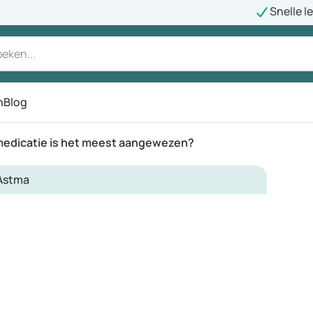
Snelle l
n
Blog
amedicatie is het meest aangewezen?
Astma