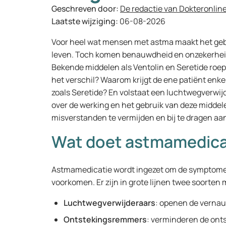
Geschreven door:
De redactie van Dokteronlin
Laatste wijziging:
06-08-2026
Voor heel wat mensen met astma maakt het gebru
leven. Toch komen benauwdheid en onzekerheid 
Bekende middelen als Ventolin en Seretide roepe
het verschil? Waarom krijgt de ene patiënt enk
zoals Seretide? En volstaat een luchtwegverwij
over de werking en het gebruik van deze middel
misverstanden te vermijden en bij te dragen aa
Wat doet astmamedicat
Astmamedicatie wordt ingezet om de symptom
voorkomen. Er zijn in grote lijnen twee soorten
Luchtwegverwijderaars
: openen de verna
Ontstekingsremmers
: verminderen de ont