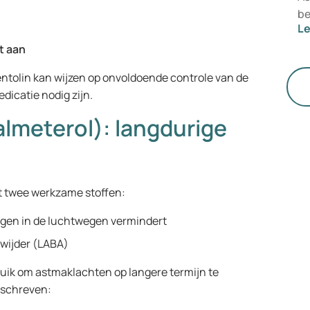
be
n
L
Gl
do
t aan
we
entolin kan wijzen op onvoldoende controle van de
– 
dicatie nodig zijn.
de
ho
almeterol): langdurige
bl
ui
ma
at twee werkzame stoffen:
ingen in de luchtwegen vermindert
wijder (LABA)
bruik om astmaklachten op langere termijn te
eschreven: