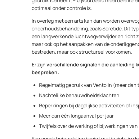
gebruik toeneemt – bijvoorbeeld meerdere keren 
optimaal onder controle is.
In overleg met een arts kan dan worden overwo
onderhoudsbehandeling, zoals Seretide. Dit ty
een langwerkende luchtwegverwijder en richt zi
maar ook op het aanpakken van de onderliggend
bestreden, maar ook structureel voorkomen.
Er zijn verschillende signalen die aanleidin
bespreken:
Regelmatig gebruik van Ventolin (meer dan 
Nachtelijke benauwdheidsklachten
Beperkingen bij dagelijkse activiteiten of i
Meer dan één longaanval per jaar
Twijfels over de werking of bijwerkingen va
Een goede behandeling begint met inzicht in d